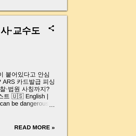
무산될 뻔한 아찔한 상
장으로 안 들어오죠?”
를 몰라서 생기는 걱정입
나는지, 그리고 무엇을
의사·교수도
 하나만 제대로 이해
이 될 수 있습니다. |
y…...
 종이 붙어있다고 안심
 ARS 카드발급 피싱
검찰·법원 사칭까지?
🇸 English |
 can be dangerous |
 | Fake delivery
 lookup websites |
니로그(MoneyLog)입니다
READ MORE »
분들이 한 번쯤 이렇게