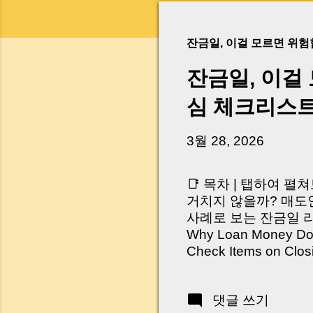
잔금일, 이걸 모르면 위
잔금일, 이걸
심 체크리스
3월 28, 2026
📑 목차 | 탭하여 펼
거치지 않을까? 매도인
사례로 보는 잔금일 리스크 
Why Loan Money Doesn
Check Items on Clo
이런 생각 해보신 적 
서 보면 전혀 그렇지 
댓글 쓰기
억 원이 한 번에 움직