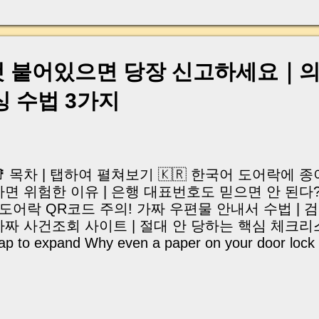
, 이체 한도에 막혀 송금이 멈췄고 그 자리에서 계약이 
어떤 분은 이렇게 말씀하십니다. “내 대출인데 왜 내 통
고 도망가면 어떡하죠?” 이 모든 불안, 사실은 ‘구조’
잔금일에 실제로 돈이 어떻게 움직이는지, 왜 사고가 
것 붙어있으면 당장 신고하세요｜
중개 실무 기준으로 아주 쉽게 풀어드리겠습니다. 이 글
이상 두려운 날이 아니라 “내 집을 완성하는 마지막 퍼즐” 
싱 수법 3가지
expand) Have you ever thought like this? “Closing da
📑 목차 | 탭하여 펼쳐보기 🇰🇷 한국어 도어락에
하면 위험한 이유 | 은행 대표번호도 믿으면 안 된다?
| 도어락 QR코드 주의! 가짜 우편물 안내서 수법 | 
가짜 사건조회 사이트 | 절대 안 당하는 핵심 체크리스트 🇺
ap to expand Why even a paper on your door lock
RS card issuance phishing using real bank numbers
otice with QR code scams | Fake prosecution case
nti-phishing survival checklist 안녕하세요, 머
🐝 "에이, 나는 그런 거 절대 안 속아." 아마 많은 