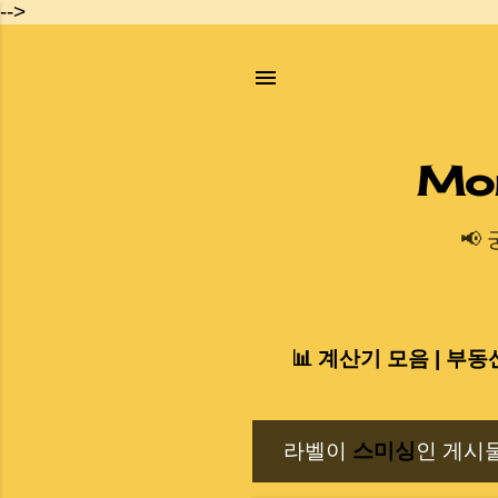
-->
Mo
📢
📊 계산기 모음 | 부동
라벨이
스미싱
인 게시
글