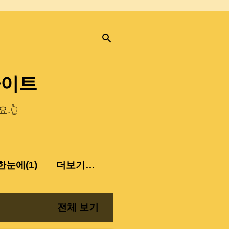
사이트
.👆
눈에(1)
더보기…
전체 보기