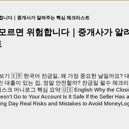
험합니다｜중개사가 알려주는 핵심 체크리스트
 모르면 위험합니다｜중개사가 알
트
쳐보기 🇰🇷 한국어 잔금일, 왜 가장 중요한 날일까요?
 대출이 있는 집, 정말 안전할까? 잔금일 필수 체크리
머니로그 핵심 요약 🇺🇸 English Why the Closing 
’t Go to Your Account Is It Safe If the Seller Has 
sing Day Real Risks and Mistakes to Avoid Money
있으신가요? “잔금일… 그냥 돈 보내고 끝나는 거 아닌
않습니다. 잔금일은 ‘서류 몇 장 처리하는 날’이 아니라,
이는 가장 긴장되는 순간 입니다. 실제로 제가 중개 