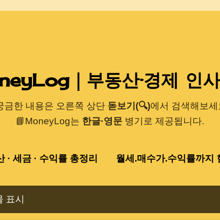
기본 콘텐츠로 건너뛰기
neyLog｜부동산·경제 인
 궁금한 내용은 오른쪽 상단
돋보기(🔍)
에서 검색해보세요
📘MoneyLog는
한글·영문
병기로 제공됩니다.
산 · 세금 · 수익률 총정리
월세.매수가.수익률까지 한
물 표시