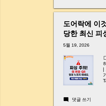
다. 금요일 오후 3시
황이 있었습니다. 또 
“매도인이 대출 안 갚
니다. 그래서 오늘은 
도어락에 이
꼭 준비해야 하는지 
하시면, 잔금일이 더 
당한 최신 피
Introduction (Tap to 
5월 19, 2026
T
A
n
A
댓글 쓰기