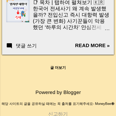
📑 목차 | 탭하여 펼쳐보기 🇰🇷
때 정말 많이 듣는 질문이 있습니
한국어 전세사기 왜 계속 발생했
다. “소장님, 전세 보증금 조금만
을까? 전입신고 즉시 대항력 발생
올리는데 계약서 다시 써야 돼
(가장 큰 변화) 사기꾼들이 악용
요?” “보증금 그대로인데 재계약
했던 ‘하루의 시간차’ 안심전세 앱
서 꼭 작성해야 하나요?” “기존 계
으로 선순위 정보 한 번에 확인 공
약서 여백에 몇 줄만 적어도 되는
인중개사 설명 의무 강화 언제부
거 아닌가요?” 사실 이런 부분은
READ MORE »
댓글 쓰기
터 시행되나? 정책 일정 정리 전
처음 계약할 때보다 더 헷갈려하
세계약 전 반드시 확인해야 할 체
시는 분들이 많습니다. 계약서를
크리스트 핵심 정리 | 세입자가 꼭
새로 써야 하는지, 간단히 메모만
기억해야 할 3가지 🇺🇸 English
남겨도 되는지, 확정일자는 다시
글 더보기
Why did jeonse fraud keep
받아야 하는지 모르고 지나가는
happening? Immediate tenant
경우도 많습니다. 그런데 보증금
protection after move-in
이 조금이라도 올라가는 순간, 나
registration The one-day
Powered by Blogger
중에 보증금 반환이나 우선변제
loophole scammers exploited
순위에서 중요한 문제가 될 수 있
Checking housing information
해당 사이트의 글을 공유하실 때에는 꼭 출처를 표기해주세요- MoneyBee🐝
습니다. 오늘은 실제 임대차계약
with the Safe Jeonse App
서를 예시로 보면서 ‘보증금 증액
Strengthened disclosure duties
신고하기