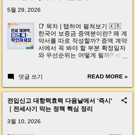
닌가요?” 하지만 현장에서 보면 전혀 그렇지 않
습니다. 잔금일은 ‘서류 몇 장 처리하는 날’이 아
5월 29, 2026
니라, 수천만 원, 많게는 수억 원이 한 번에 움직
이는 가장 긴장되는 순간 입니다. 실제로 제가
📑 목차 | 탭하여 펼쳐보기 🇰🇷
중개 현장에서 겪었던 일입니다. 금요일 오후 3
한국어 보증금 증액분이란? 왜 계
시, 이체 한도에 막혀 송금이 멈췄고 그 자리에
약서를 따로 작성할까? 증액 계약
서 계약이 무산될 뻔한 아찔한 상황이 있었습니
서에서 꼭 봐야 할 부분 확정일자
다. 또 어떤 분은 이렇게 말씀하십니다. “내 대출
와 우선순위는 어떻게 될까? 세입
인데 왜 내 통장으로 안 들어오죠?” “매도인이 대
자가 놓치기 쉬운 주의사항 머니
출 안 갚고 도망가면 어떡하죠?” 이 모든 불안,
로그 한줄 정리 🇺🇸 English Tap
사실은 ‘구조’를 몰라서 생기는 걱정입니다. 그래
READ MORE »
댓글 쓰기
to open English contents What
서 오늘은 잔금일에 실제로 돈이 어떻게 움직이
does “Deposit Increase” mean?
는지, 왜 사고가 나는지, 그리고 무엇을 꼭 준비
Why is a separate contract
해야 하는지 중개 실무 기준으로 아주 쉽게 풀어
written? Important points to
전입신고 대항력효력 다음날에서 '즉시'
드리겠습니다. 이 글 하나만 제대로 이해하시면,
check Priority and fixed date
｜전세사기 막는 정책 핵심 정리
잔금일이 더 이상 두려운 날이 아니라 “내 집을
explained Common tenant
완성하는 마지막 퍼즐” 이 될 수 있습니다. |
mistakes MoneyLog summary 안
3월 10, 2026
Introduction (Tap to expand) Have you ever
녕하세요, 머니로그입니다 🐝 중
thought like this? “Closing day…...
개 현장에서 전세계약을 연장할