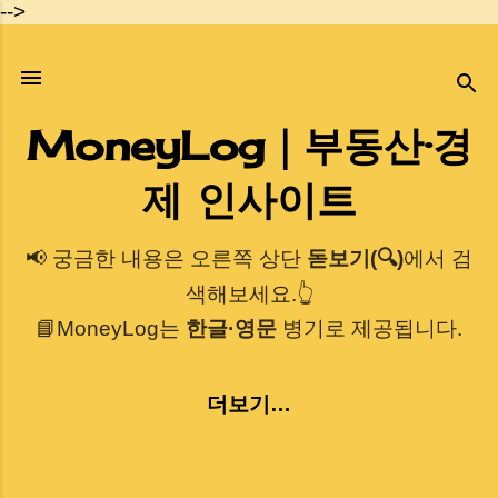
-->
기본 콘텐츠로 건너뛰기
MoneyLog｜부동산·경
제 인사이트
📢 궁금한 내용은 오른쪽 상단
돋보기(🔍)
에서 검
색해보세요.👆
📘MoneyLog는
한글·영문
병기로 제공됩니다.
더보기…