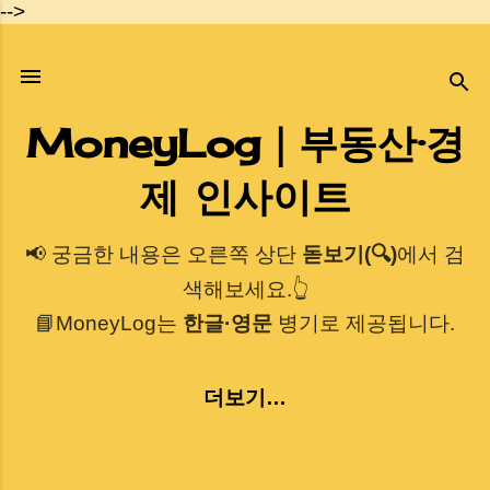
-->
기본 콘텐츠로 건너뛰기
MoneyLog｜부동산·경
제 인사이트
📢 궁금한 내용은 오른쪽 상단
돋보기(🔍)
에서 검
색해보세요.👆
📘MoneyLog는
한글·영문
병기로 제공됩니다.
더보기…