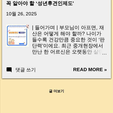
꼭 알아야 할 ‘성년후견인제도'
닌가요?” 하지만 현장에서 보면 전혀 그렇지 않
습니다. 잔금일은 ‘서류 몇 장 처리하는 날’이 아
10월 26, 2025
니라, 수천만 원, 많게는 수억 원이 한 번에 움직
이는 가장 긴장되는 순간 입니다. 실제로 제가
| 들어가며 | 부모님이 아프면, 재
중개 현장에서 겪었던 일입니다. 금요일 오후 3
산은 어떻게 해야 할까? 나이가
시, 이체 한도에 막혀 송금이 멈췄고 그 자리에
들수록 건강만큼 중요한 것이 ‘판
서 계약이 무산될 뻔한 아찔한 상황이 있었습니
단력’이에요. 최근 중개현장에서
다. 또 어떤 분은 이렇게 말씀하십니다. “내 대출
만난 한 어르신은 오랫동안 살던
인데 왜 내 통장으로 안 들어오죠?” “매도인이 대
집을 팔기로 하셨지만, 갑작스러
출 안 갚고 도망가면 어떡하죠?” 이 모든 불안,
운 병으로 말이 어눌해지고 의사
사실은 ‘구조’를 몰라서 생기는 걱정입니다. 그래
READ MORE »
댓글 쓰기
표현이 어려워져 거래가 중단되
서 오늘은 잔금일에 실제로 돈이 어떻게 움직이
었습니다. 그분의 자녀분은 이렇
는지, 왜 사고가 나는지, 그리고 무엇을 꼭 준비
게 물으셨죠. “이럴 땐 저희가 대
해야 하는지 중개 실무 기준으로 아주 쉽게 풀어
신 팔 수 없나요?” 안타깝게도 법
드리겠습니다. 이 글 하나만 제대로 이해하시면,
글 더보기
적으로 본인 의사 확인이 불가능
잔금일이 더 이상 두려운 날이 아니라 “내 집을
한 상태에서는 거래가 불가 합니
완성하는 마지막 퍼즐” 이 될 수 있습니다. |
다. 이럴 때를 대비해 ‘성년후견인
Introduction (Tap to expand) Have you ever
제도’ 가 존재하지만, 막상 이 제