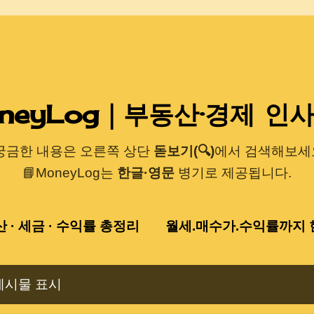
기본 콘텐츠로 건너뛰기
neyLog｜부동산·경제 인
 궁금한 내용은 오른쪽 상단
돋보기(🔍)
에서 검색해보세요
📘MoneyLog는
한글·영문
병기로 제공됩니다.
산 · 세금 · 수익률 총정리
월세.매수가.수익률까지 한
게시물 표시