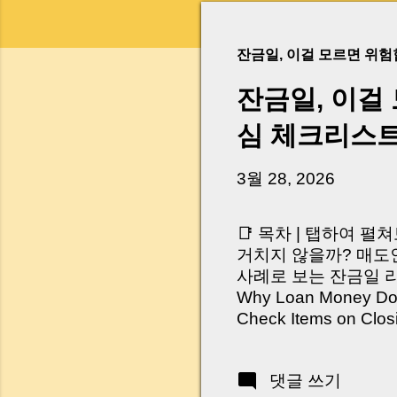
잔금일, 이걸 모르면 위
잔금일, 이걸
심 체크리스
3월 28, 2026
📑 목차 | 탭하여 펼
거치지 않을까? 매도인
사례로 보는 잔금일 리스크 
Why Loan Money Doesn
Check Items on Clo
이런 생각 해보신 적 
서 보면 전혀 그렇지 
댓글 쓰기
억 원이 한 번에 움직