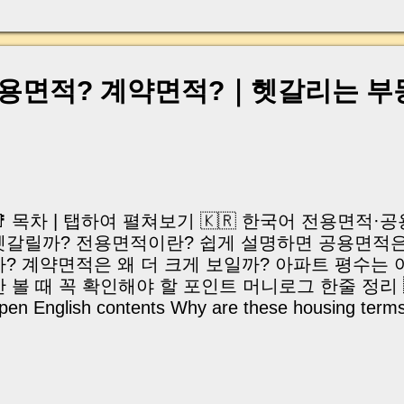
, 이체 한도에 막혀 송금이 멈췄고 그 자리에서 계약이 
어떤 분은 이렇게 말씀하십니다. “내 대출인데 왜 내 통
고 도망가면 어떡하죠?” 이 모든 불안, 사실은 ‘구조’
잔금일에 실제로 돈이 어떻게 움직이는지, 왜 사고가 
용면적? 계약면적?｜헷갈리는 부
중개 실무 기준으로 아주 쉽게 풀어드리겠습니다. 이 글
이상 두려운 날이 아니라 “내 집을 완성하는 마지막 퍼즐” 
expand) Have you ever thought like this? “Closing da
📑 목차 | 탭하여 펼쳐보기 🇰🇷 한국어 전용면적
헷갈릴까? 전용면적이란? 쉽게 설명하면 공용면적
까? 계약면적은 왜 더 크게 보일까? 아파트 평수는 
 볼 때 꼭 확인해야 할 포인트 머니로그 한줄 정리 🇺🇸 
pen English contents Why are these housing terms
xclusive area? What counts as common area? Why
ook bigger? What does apartment size actually me
uyers should check MoneyLog summary 
🐝 부동산을 보다 보면 정말 자주 등장하는 단어가