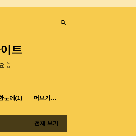
사이트
.👆
눈에(1)
더보기…
전체 보기