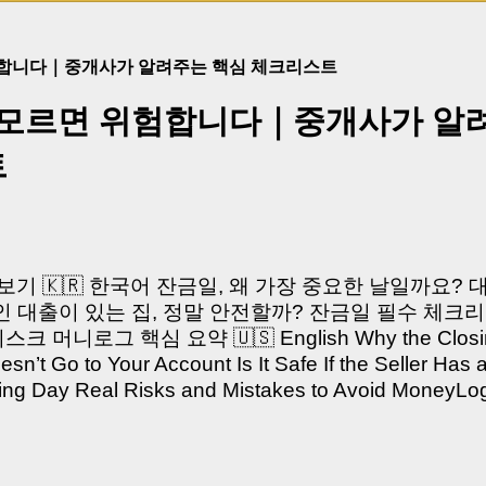
험합니다｜중개사가 알려주는 핵심 체크리스트
 모르면 위험합니다｜중개사가 알
트
쳐보기 🇰🇷 한국어 잔금일, 왜 가장 중요한 날일까요?
 대출이 있는 집, 정말 안전할까? 잔금일 필수 체크리
머니로그 핵심 요약 🇺🇸 English Why the Closing 
’t Go to Your Account Is It Safe If the Seller Has 
sing Day Real Risks and Mistakes to Avoid Money
있으신가요? “잔금일… 그냥 돈 보내고 끝나는 거 아닌
않습니다. 잔금일은 ‘서류 몇 장 처리하는 날’이 아니라,
이는 가장 긴장되는 순간 입니다. 실제로 제가 중개 