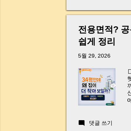
다. 금요일 오후 3시
황이 있었습니다. 또 
“매도인이 대출 안 갚
니다. 그래서 오늘은 
전용면적? 공
꼭 준비해야 하는지 
하시면, 잔금일이 더 
쉽게 정리
Introduction (Tap to 
5월 29, 2026
산
o
e
l
b
댓글 쓰기