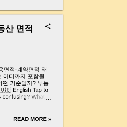
무산될 뻔한 아찔한 상
장으로 안 들어오죠?”
를 몰라서 생기는 걱정입
나는지, 그리고 무엇을
동산 면적
 하나만 제대로 이해
이 될 수 있습니다. |
y…...
·공용면적·계약면적 왜
은 어디까지 포함될
어떤 기준일까? 부동
English Tap to
 confusing? What is
 does contract area
an? Important things
안녕하세요, 머니로그입니다
READ MORE »
 있습니다. 전용면적