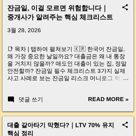
잔금일, 이걸 모르면 위험합니다｜
중개사가 알려주는 핵심 체크리스트
3월 28, 2026
📑 목차 | 탭하여 펼쳐보기 🇰🇷 한국어 잔금일,
왜 가장 중요한 날일까요? 대출금은 왜 내 통장
을 거치지 않을까? 매도인 대출이 있는 집, 정말
안전할까? 잔금일 필수 체크리스트 3가지 실제
사고 사례로 보는 잔금일 리스크 머니로그 핵심
요약 🇺🇸 English Why the Closing Day
Matters Most Why Loan Money Doesn’t Go to
READ MORE »
댓글 쓰기
Your Account Is It Safe If the Seller Has a
Loan? 3 Must-Check Items on Closing Day
Real Risks and Mistakes to Avoid MoneyLog
Key Takeaway 혹시 이런 생각 해보신 적 있으
대출 갈아타기 막혔다?｜LTV 70% 유지
신가요? “잔금일… 그냥 돈 보내고 끝나는 거 아
핵심 정리