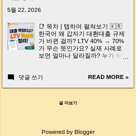
닌가요?” 하지만 현장에서 보면 전혀 그렇지 않
습니다. 잔금일은 ‘서류 몇 장 처리하는 날’이 아
5월 22, 2026
니라, 수천만 원, 많게는 수억 원이 한 번에 움직
이는 가장 긴장되는 순간 입니다. 실제로 제가
📑 목차 | 탭하여 펼쳐보기 🇰🇷
중개 현장에서 겪었던 일입니다. 금요일 오후 3
한국어 왜 갑자기 대환대출 규제
시, 이체 한도에 막혀 송금이 멈췄고 그 자리에
가 바뀐 걸까? LTV 40% → 70%
서 계약이 무산될 뻔한 아찔한 상황이 있었습니
가 무슨 뜻인가요? 실제 사례로
다. 또 어떤 분은 이렇게 말씀하십니다. “내 대출
보면 얼마나 달라질까? 누가 혜택
인데 왜 내 통장으로 안 들어오죠?” “매도인이 대
받고 누가 영향받을까? 머니로그
출 안 갚고 도망가면 어떡하죠?” 이 모든 불안,
한눈에 요약 🇺🇸 English | Tap to
사실은 ‘구조’를 몰라서 생기는 걱정입니다. 그래
READ MORE »
댓글 쓰기
expand Why did refinancing rules
서 오늘은 잔금일에 실제로 돈이 어떻게 움직이
suddenly change? What does
는지, 왜 사고가 나는지, 그리고 무엇을 꼭 준비
LTV 40% → 70% actually mean?
해야 하는지 중개 실무 기준으로 아주 쉽게 풀어
Real examples: How much
드리겠습니다. 이 글 하나만 제대로 이해하시면,
글 더보기
difference does it make? Who
잔금일이 더 이상 두려운 날이 아니라 “내 집을
benefits and who is affected?
완성하는 마지막 퍼즐” 이 될 수 있습니다. |
MoneyLog quick summary 안녕
Introduction (Tap to expand) Have you ever
하세요, 머니로그(MoneyBee) 입
thought like this? “Closing day…...
Powered by Blogger
니다 🐝 요즘 집담보대출을 다른