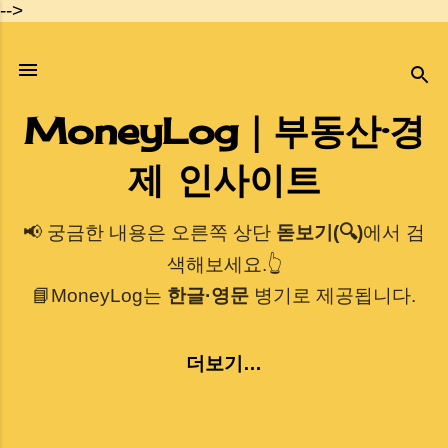
-->
기본 콘텐츠로 건너뛰기
MoneyLog｜부동산·경
제 인사이트
📢 궁금한 내용은 오른쪽 상단
돋보기(🔍)
에서 검
색해보세요.👆
📘MoneyLog는
한글·영문
병기로 제공됩니다.
더보기…