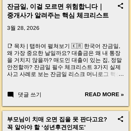
잔금일, 이걸 모르면 위험합니다｜
중개사가 알려주는 핵심 체크리스트
3월 28, 2026
📑 목차 | 탭하여 펼쳐보기 🇰🇷 한국어 잔금일,
왜 가장 중요한 날일까요? 대출금은 왜 내 통장
을 거치지 않을까? 매도인 대출이 있는 집, 정말
안전할까? 잔금일 필수 체크리스트 3가지 실제
사고 사례로 보는 잔금일 리스크 머니로그 핵심
요약 🇺🇸 English Why the Closing Day
Matters Most Why Loan Money Doesn’t Go to
READ MORE »
댓글 쓰기
Your Account Is It Safe If the Seller Has a
Loan? 3 Must-Check Items on Closing Day
Real Risks and Mistakes to Avoid MoneyLog
Key Takeaway 혹시 이런 생각 해보신 적 있으
부모님이 치매 오면 집을 못 판다고요?
신가요? “잔금일… 그냥 돈 보내고 끝나는 거 아
꼭 알아야 할 ‘성년후견인제도'
닌가요?” 하지만 현장에서 보면 전혀 그렇지 않