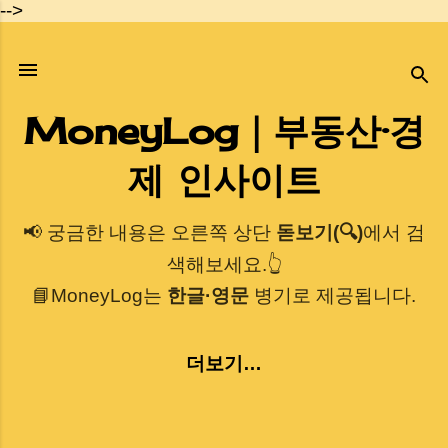
-->
기본 콘텐츠로 건너뛰기
MoneyLog｜부동산·경
제 인사이트
📢 궁금한 내용은 오른쪽 상단
돋보기(🔍)
에서 검
색해보세요.👆
📘MoneyLog는
한글·영문
병기로 제공됩니다.
더보기…