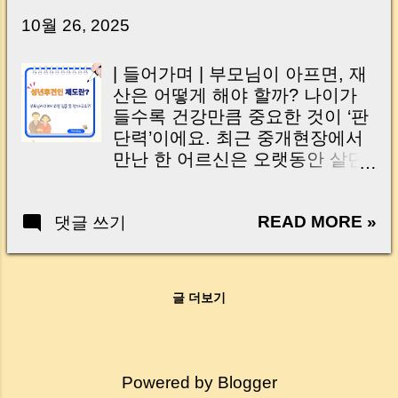
습니다. 잔금일은 ‘서류 몇 장 처리하는 날’이 아
10월 26, 2025
니라, 수천만 원, 많게는 수억 원이 한 번에 움직
이는 가장 긴장되는 순간 입니다. 실제로 제가
| 들어가며 | 부모님이 아프면, 재
중개 현장에서 겪었던 일입니다. 금요일 오후 3
산은 어떻게 해야 할까? 나이가
시, 이체 한도에 막혀 송금이 멈췄고 그 자리에
들수록 건강만큼 중요한 것이 ‘판
서 계약이 무산될 뻔한 아찔한 상황이 있었습니
단력’이에요. 최근 중개현장에서
다. 또 어떤 분은 이렇게 말씀하십니다. “내 대출
만난 한 어르신은 오랫동안 살던
인데 왜 내 통장으로 안 들어오죠?” “매도인이 대
집을 팔기로 하셨지만, 갑작스러
출 안 갚고 도망가면 어떡하죠?” 이 모든 불안,
운 병으로 말이 어눌해지고 의사
사실은 ‘구조’를 몰라서 생기는 걱정입니다. 그래
READ MORE »
댓글 쓰기
표현이 어려워져 거래가 중단되
서 오늘은 잔금일에 실제로 돈이 어떻게 움직이
었습니다. 그분의 자녀분은 이렇
는지, 왜 사고가 나는지, 그리고 무엇을 꼭 준비
게 물으셨죠. “이럴 땐 저희가 대
해야 하는지 중개 실무 기준으로 아주 쉽게 풀어
신 팔 수 없나요?” 안타깝게도 법
드리겠습니다. 이 글 하나만 제대로 이해하시면,
글 더보기
적으로 본인 의사 확인이 불가능
잔금일이 더 이상 두려운 날이 아니라 “내 집을
한 상태에서는 거래가 불가 합니
완성하는 마지막 퍼즐” 이 될 수 있습니다. |
다. 이럴 때를 대비해 ‘성년후견인
Introduction (Tap to expand) Have you ever
제도’ 가 존재하지만, 막상 이 제
thought like this? “Closing day…...
Powered by Blogger
도를 알고 준비하는 분들은 많지