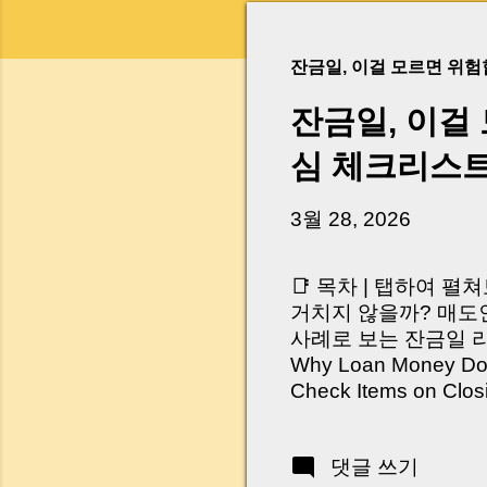
잔금일, 이걸 모르면 위
잔금일, 이걸
심 체크리스
3월 28, 2026
📑 목차 | 탭하여 펼
거치지 않을까? 매도인
사례로 보는 잔금일 리스크 
Why Loan Money Doesn
Check Items on Clo
이런 생각 해보신 적 
서 보면 전혀 그렇지 
댓글 쓰기
억 원이 한 번에 움직