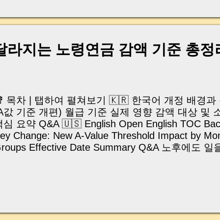
, 이체 한도에 막혀 송금이 멈췄고 그 자리에서 계약이 
어떤 분은 이렇게 말씀하십니다. “내 대출인데 왜 내 통
고 도망가면 어떡하죠?” 이 모든 불안, 사실은 ‘구조’
잔금일에 실제로 돈이 어떻게 움직이는지, 왜 사고가 
 달라지는 노령연금 감액 기준 총정
중개 실무 기준으로 아주 쉽게 풀어드리겠습니다. 이 글
이상 두려운 날이 아니라 “내 집을 완성하는 마지막 퍼즐” 
expand) Have you ever thought like this? “Closing da
📑 목차 | 탭하여 펼쳐보기 🇰🇷 한국어 개정 배경
(A값 기준 개편) 월급 기준 실제 영향 감액 대상 및
심 요약 Q&A 🇺🇸 English Open English TOC Bac
ey Change: New A-Value Threshold Impact by Month
roups Effective Date Summary Q&A 노후에
“연금을 깎이게 하는 건 아닐까?” 하고 걱정해보신 
히, 월급이나 사업소득이 조금이라도 늘면 노령연금
셨던 분들도 많았습니다. 그런데 2025년 11월 27
이 국회 본회의를 통과 정부가 공식 발표한 내용에 
(평균소득월액)보다 200만 원 더 초과해야 감액이 
건복지부 보도참고자료에 나온 사실만 근거로 삼아,