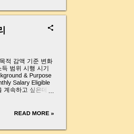
무산될 뻔한 아찔한 상
장으로 안 들어오죠?”
를 몰라서 생기는 걱정입
나는지, 그리고 무엇을
리
 하나만 제대로 이해
이 될 수 있습니다. |
y…...
과 목적 감액 기준 변화
 소득 범위 시행 시기
kground & Purpose
ly Salary Eligible
도 일을 계속하고 싶은데
적 있으실 거예요. 특
이 감액될까 걱정하
일, 국민연금법 개정안
READ MORE »
따르면, 앞으로는 A값
시작 이번 글에서는 보
 감액 기준이 어떻게