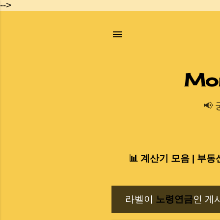
-->
Mo
📢
📊 계산기 모음 | 부동
라벨이
노령연금
인 게
글