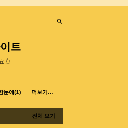
사이트
.👆
눈에(1)
더보기…
전체 보기