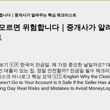
험합니다｜중개사가 알려주는 핵심 체크리스트
 모르면 위험합니다｜중개사가 알
트
쳐보기 🇰🇷 한국어 잔금일, 왜 가장 중요한 날일까요?
 대출이 있는 집, 정말 안전할까? 잔금일 필수 체크리
머니로그 핵심 요약 🇺🇸 English Why the Closing 
’t Go to Your Account Is It Safe If the Seller Has 
sing Day Real Risks and Mistakes to Avoid Money
있으신가요? “잔금일… 그냥 돈 보내고 끝나는 거 아닌
않습니다. 잔금일은 ‘서류 몇 장 처리하는 날’이 아니라,
이는 가장 긴장되는 순간 입니다. 실제로 제가 중개 