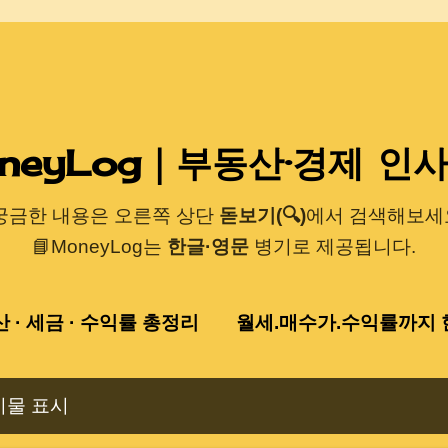
기본 콘텐츠로 건너뛰기
neyLog｜부동산·경제 인
 궁금한 내용은 오른쪽 상단
돋보기(🔍)
에서 검색해보세요
📘MoneyLog는
한글·영문
병기로 제공됩니다.
산 · 세금 · 수익률 총정리
월세.매수가.수익률까지 한
시물 표시