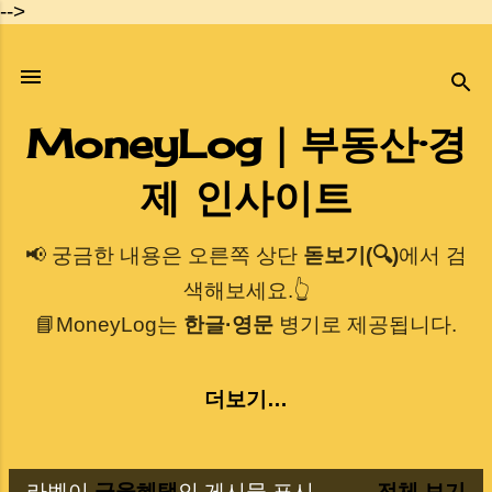
-->
기본 콘텐츠로 건너뛰기
MoneyLog｜부동산·경
제 인사이트
📢 궁금한 내용은 오른쪽 상단
돋보기(🔍)
에서 검
색해보세요.👆
📘MoneyLog는
한글·영문
병기로 제공됩니다.
더보기…
라벨이
금융혜택
인 게시물 표시
전체 보기