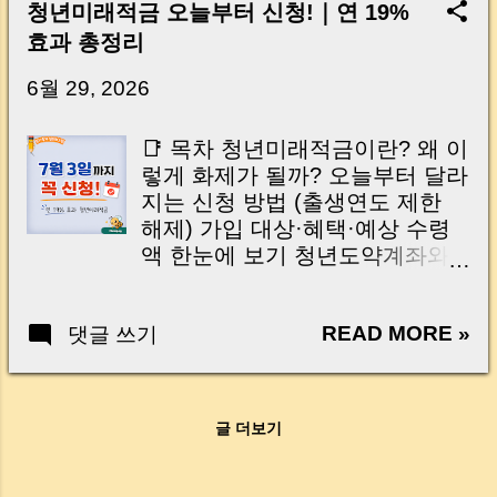
Key Takeaway 혹시 이런 생각 해보신 적 있으
청년미래적금 오늘부터 신청!｜연 19%
신가요? “잔금일… 그냥 돈 보내고 끝나는 거 아
효과 총정리
닌가요?” 하지만 현장에서 보면 전혀 그렇지 않
습니다. 잔금일은 ‘서류 몇 장 처리하는 날’이 아
6월 29, 2026
니라, 수천만 원, 많게는 수억 원이 한 번에 움직
이는 가장 긴장되는 순간 입니다. 실제로 제가
📑 목차 청년미래적금이란? 왜 이
중개 현장에서 겪었던 일입니다. 금요일 오후 3
렇게 화제가 될까? 오늘부터 달라
시, 이체 한도에 막혀 송금이 멈췄고 그 자리에
지는 신청 방법 (출생연도 제한
서 계약이 무산될 뻔한 아찔한 상황이 있었습니
해제) 가입 대상·혜택·예상 수령
다. 또 어떤 분은 이렇게 말씀하십니다. “내 대출
액 한눈에 보기 청년도약계좌와
인데 왜 내 통장으로 안 들어오죠?” “매도인이 대
차이점 및 갈아타기 주의사항
출 안 갚고 도망가면 어떡하죠?” 이 모든 불안,
1991년생이라면 반드시 확인해야
사실은 ‘구조’를 몰라서 생기는 걱정입니다. 그래
READ MORE »
댓글 쓰기
할 사항 자주 묻는 질문(Q&A)
서 오늘은 잔금일에 실제로 돈이 어떻게 움직이
🇺🇸 Table of Contents (Tap to
는지, 왜 사고가 나는지, 그리고 무엇을 꼭 준비
Expand) What Is the Youth
해야 하는지 중개 실무 기준으로 아주 쉽게 풀어
Future Savings Account?
드리겠습니다. 이 글 하나만 제대로 이해하시면,
글 더보기
Application Changes Starting
잔금일이 더 이상 두려운 날이 아니라 “내 집을
Today Eligibility, Benefits and
완성하는 마지막 퍼즐” 이 될 수 있습니다. |
Expected Returns Difference