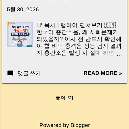
닌가요?” 하지만 현장에서 보면 전혀 그렇지 않
습니다. 잔금일은 ‘서류 몇 장 처리하는 날’이 아
5월 30, 2026
니라, 수천만 원, 많게는 수억 원이 한 번에 움직
이는 가장 긴장되는 순간 입니다. 실제로 제가
📑 목차 | 탭하여 펼쳐보기 🇰🇷
중개 현장에서 겪었던 일입니다. 금요일 오후 3
한국어 층간소음, 왜 사회문제가
시, 이체 한도에 막혀 송금이 멈췄고 그 자리에
되었을까? 이사 전 반드시 확인해
서 계약이 무산될 뻔한 아찔한 상황이 있었습니
야 할 바닥 충격음 성능 검사 결과
다. 또 어떤 분은 이렇게 말씀하십니다. “내 대출
지 층간소음 발생 시 절대 하면 안
인데 왜 내 통장으로 안 들어오죠?” “매도인이 대
되는 행동 이웃사이센터 활용법
출 안 갚고 도망가면 어떡하죠?” 이 모든 불안,
과 무료 소음 측정 서비스 소송까
사실은 ‘구조’를 몰라서 생기는 걱정입니다. 그래
READ MORE »
댓글 쓰기
지 간다면? 소음일지 작성과 증거
서 오늘은 잔금일에 실제로 돈이 어떻게 움직이
수집 방법 🇺🇸 English Table of
는지, 왜 사고가 나는지, 그리고 무엇을 꼭 준비
Contents | Tap to open Why
해야 하는지 중개 실무 기준으로 아주 쉽게 풀어
Floor Noise Has Become a
드리겠습니다. 이 글 하나만 제대로 이해하시면,
글 더보기
Social Issue Check the Floor
잔금일이 더 이상 두려운 날이 아니라 “내 집을
Impact Noise Test Report Before
완성하는 마지막 퍼즐” 이 될 수 있습니다. |
Moving In What You Should
Introduction (Tap to expand) Have you ever
Never Do When Facing Floor
thought like this? “Closing day…...
Powered by Blogger
Noise How to Use the Interfloor