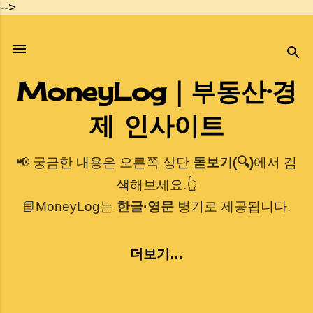
-->
기본 콘텐츠로 건너뛰기
MoneyLog｜부동산·경
제 인사이트
📢 궁금한 내용은 오른쪽 상단
돋보기(🔍)
에서 검
색해보세요.👆
📘MoneyLog는
한글·영문
병기로 제공됩니다.
더보기…