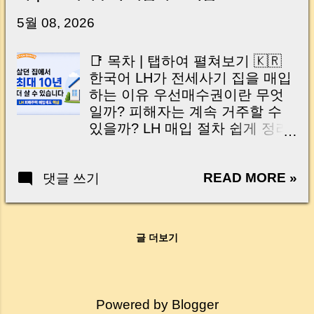
닌가요?” 하지만 현장에서 보면 전혀 그렇지 않
습니다. 잔금일은 ‘서류 몇 장 처리하는 날’이 아
5월 08, 2026
니라, 수천만 원, 많게는 수억 원이 한 번에 움직
이는 가장 긴장되는 순간 입니다. 실제로 제가
📑 목차 | 탭하여 펼쳐보기 🇰🇷
중개 현장에서 겪었던 일입니다. 금요일 오후 3
한국어 LH가 전세사기 집을 매입
시, 이체 한도에 막혀 송금이 멈췄고 그 자리에
하는 이유 우선매수권이란 무엇
서 계약이 무산될 뻔한 아찔한 상황이 있었습니
일까? 피해자는 계속 거주할 수
다. 또 어떤 분은 이렇게 말씀하십니다. “내 대출
있을까? LH 매입 절차 쉽게 정리
인데 왜 내 통장으로 안 들어오죠?” “매도인이 대
경매차익은 어떻게 활용될까? 실
출 안 갚고 도망가면 어떡하죠?” 이 모든 불안,
제 신청 시 꼭 주의할 점 Q&A
사실은 ‘구조’를 몰라서 생기는 걱정입니다. 그래
READ MORE »
댓글 쓰기
🇺🇸 English Table of Contents |
서 오늘은 잔금일에 실제로 돈이 어떻게 움직이
Tap to Open Why does LH
는지, 왜 사고가 나는지, 그리고 무엇을 꼭 준비
purchase jeonse fraud-affected
해야 하는지 중개 실무 기준으로 아주 쉽게 풀어
homes? What is the preferential
드리겠습니다. 이 글 하나만 제대로 이해하시면,
글 더보기
purchase right? Can victims
잔금일이 더 이상 두려운 날이 아니라 “내 집을
continue living in the same
완성하는 마지막 퍼즐” 이 될 수 있습니다. |
home? LH purchase process
Introduction (Tap to expand) Have you ever
explained simply How can
thought like this? “Closing day…...
Powered by Blogger
auction gains be used?