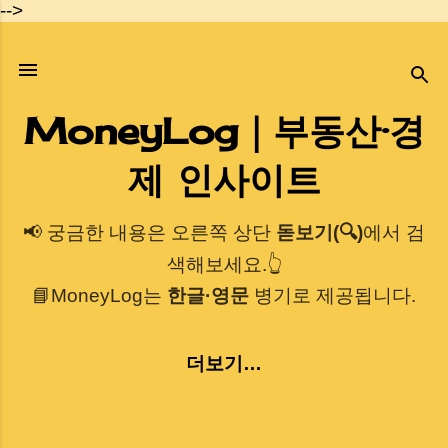
-->
기본 콘텐츠로 건너뛰기
MoneyLog｜부동산·경
제 인사이트
📢 궁금한 내용은 오른쪽 상단
돋보기(🔍)
에서 검
색해보세요.👆
📘MoneyLog는
한글·영문
병기로 제공됩니다.
더보기…