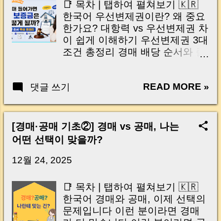
📑 목차 | 탭하여 펼쳐보기 🇰🇷
항력 있는 임차인? 그 물건은 위
한국어 우선변제권이란? 왜 중요
험하니까 그냥 패스하세요." 실
한가요? 대항력 vs 우선변제권 차
제로 많은 분들이 임차인 보증금
이 쉽게 이해하기 우선변제권 3대
을 추가로 떠안게 될까 봐 겁부터
조건 총정리 경매 배당 순서와 줄
나곤 합니다. 그런데 재미있는 사
서기 원리 경매 초보자가 꼭 체크
실이 하나 있습니다. 고수 투자자
할 핵심 포인트 자주 묻는 질문
들은 오히려 이런 물건을 좋아합
READ MORE »
댓글 쓰기
Q&A 🇺🇸 English | Tap to Open
니다. 왜일까요? 남들이 복잡하
What Is Priority Repayment
다고 피하는 순간, 경쟁자는 줄어
Right? Opposability vs Priority
들고 가격은 낮아지기 때문입니
Repayment 3 Essential
[경매·공매 기초②] 경매 vs 공매, 나는
다. 사실 대항력 있는 임차인 자체
Requirements How Distribution
어떤 선택이 맞을까?
가 위험한 것이 아니라, "배당 순
Priority Works Tips for Auction
서를 제대로 모르고 입찰하는 것"
Beginners Frequently Asked
12월 24, 2025
이 위험한 것입니다. 누가 먼저
Questions 안녕하세요, 머니로그
돈을 가져가고, 임차인이 실제로
입니다 🐝 최근 상담했던 한 임차
📑 목차 | 탭하여 펼쳐보기 🇰🇷
얼마를 배당받는지만 계산할 수
인분의 이야기가 아직도 기억에
한국어 경매와 공매, 이제 선택의
있다면 생각보다 답은 단순해집
남습니다. 처음 집을 알아보실 때,
문제입니다 이런 분이라면 경매
니다. 오늘은 일반적인 무료 강의
주변 시세보다 월세가 꽤 저렴한