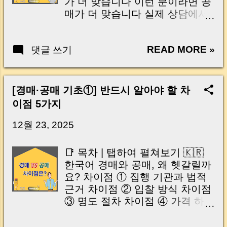
가 더 맞습니다 이런 분이라면 공
에서는 대충 넘어가는 수준이 아
물건이 하나 있었어요. 다만 등기
매가 더 맞습니다 실제 상담에서
니라, 실제 권리분석할 때 바로 써
부를 확인해보니 이미 선순위 근
가장 많이 헷갈리는 선택 초보자
먹을 수 있는 '유료 강의급 배당
저당이 적지 않게 설정되어 있었
가 가장 많이 하는 착각 3가지 경
순위 핵심 원리' 를 아주 쉽게 하
고, 개인적으로는 조금 조심하셨
READ MORE »
댓글 쓰기
매 vs 공매, 선택 전 최종 체크리
나씩 풀어보겠습니다. 이 글 하나
으면 좋겠다는 생각이 들었던 집
스트 그래도 고민된다면 이렇게
로 대항력 있는 임차인이 더 이상
이었습니다. 그래서 “조건은 좋아
시작하세요 🇺🇸 English Now It’s
두려운 존재가 아니라, 오히려 숨
보이지만, 권리관계는 꼭 한 번 더
Time to Choose Who Should
은 기회로 보이기 시작할지도 모
[경매·공매 기초①] 반드시 알아야 할 차
체크해보시는 게 좋겠습니다” 정
Consider Court Auctions? Who
릅니다. 🇺🇸 | Introduction (Tap
이점 5가지
도로 조심스럽게 말씀드렸지만
Should Consider Public
to expand) Hello! This is
타 부동산을 통해 그 집을 계약하
Auctions? Common Confusion in
12월 23, 2025
MoneyBee ,...
셨어요. 그런데 몇 달 뒤, 그 임차
Real Consultations Three
인분께 다시 연락이 왔습니다.
Common Misconceptions Final
📑 목차 | 탭하여 펼쳐보기 🇰🇷
“혹시 집이 경매로 넘어가게 되면
Checklist Before Choosing How
한국어 경매와 공매, 왜 헷갈릴까
어떻게 되는 건가요?” 다시 등기
to Start If You’re Still Unsure 경
요? 차이점 ① 집행 기관과 법적
부를 확인해보니 그 사이 추가 담
매와 공매의 차이점을 정리하고
근거 차이점 ② 입찰 방식 차이점
보 설정이 들어와 있었고, 전체 채
나면, 상담 끝에 거의 빠지지 않고
③ 명도 절차 차이점 ④ 가격 하락
무도 더 늘어난 상태였습니다. 아
나오는 질문이 하나 있습니다.
구조 차이점 ⑤ 대금 납부 방식 경
직 최종적으로 경매가 확정된 상
“그래서 저는 경매부터 해야 할까
매 vs 공매 한눈에 비교 시리즈 2