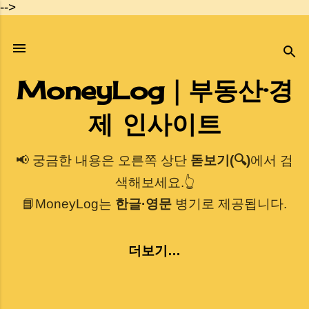
-->
기본 콘텐츠로 건너뛰기
MoneyLog｜부동산·경
제 인사이트
📢 궁금한 내용은 오른쪽 상단
돋보기(🔍)
에서 검
색해보세요.👆
📘MoneyLog는
한글·영문
병기로 제공됩니다.
더보기…