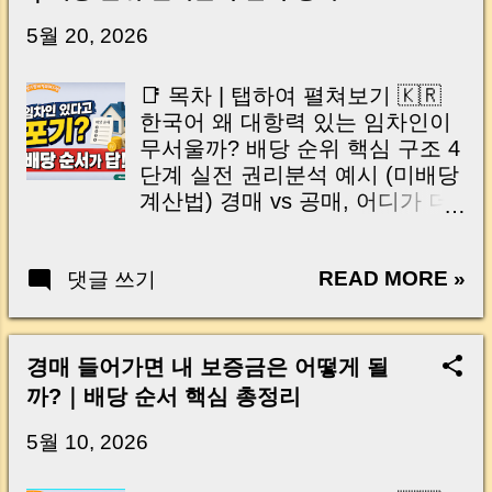
닌가요?” 하지만 현장에서 보면 전혀 그렇지 않
습니다. 잔금일은 ‘서류 몇 장 처리하는 날’이 아
5월 20, 2026
니라, 수천만 원, 많게는 수억 원이 한 번에 움직
이는 가장 긴장되는 순간 입니다. 실제로 제가
📑 목차 | 탭하여 펼쳐보기 🇰🇷
중개 현장에서 겪었던 일입니다. 금요일 오후 3
한국어 왜 대항력 있는 임차인이
시, 이체 한도에 막혀 송금이 멈췄고 그 자리에
무서울까? 배당 순위 핵심 구조 4
서 계약이 무산될 뻔한 아찔한 상황이 있었습니
단계 실전 권리분석 예시 (미배당
다. 또 어떤 분은 이렇게 말씀하십니다. “내 대출
계산법) 경매 vs 공매, 어디가 더
인데 왜 내 통장으로 안 들어오죠?” “매도인이 대
쉬울까? 입찰 전 체크리스트 +
출 안 갚고 도망가면 어떡하죠?” 이 모든 불안,
Q&A 🇺🇸 English Why Tenants
사실은 ‘구조’를 몰라서 생기는 걱정입니다. 그래
READ MORE »
댓글 쓰기
with Opposability Feel Risky 4-
서 오늘은 잔금일에 실제로 돈이 어떻게 움직이
Step Distribution Priority
는지, 왜 사고가 나는지, 그리고 무엇을 꼭 준비
Structure Real Case Analysis
해야 하는지 중개 실무 기준으로 아주 쉽게 풀어
Example Auction vs Public Sale
경매 들어가면 내 보증금은 어떻게 될
드리겠습니다. 이 글 하나만 제대로 이해하시면,
Checklist + Q&A 안녕하세요! 여
까?｜배당 순서 핵심 총정리
잔금일이 더 이상 두려운 날이 아니라 “내 집을
러분의 성공적인 재테크 파트너
완성하는 마지막 퍼즐” 이 될 수 있습니다. |
머니로그(MoneyBee) 입니다. 🐝
5월 10, 2026
Introduction (Tap to expand) Have you ever
부동산 경매를 처음 공부할 때 가
thought like this? “Closing day…...
장 많이 듣는 말이 있습니다. "대