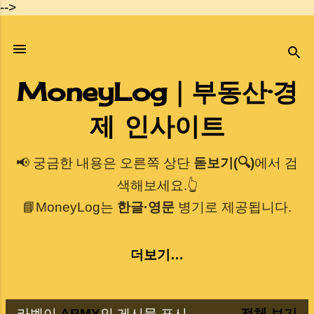
-->
기본 콘텐츠로 건너뛰기
MoneyLog｜부동산·경
제 인사이트
📢 궁금한 내용은 오른쪽 상단
돋보기(🔍)
에서 검
색해보세요.👆
📘MoneyLog는
한글·영문
병기로 제공됩니다.
더보기…
라벨이
ARMY
인 게시물 표시
전체 보기