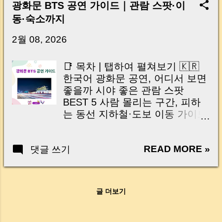
Key Takeaway 혹시 이런 생각 해보신 적 있으
광화문 BTS 공연 가이드｜관람 스팟·이
신가요? “잔금일… 그냥 돈 보내고 끝나는 거 아
동·숙소까지
닌가요?” 하지만 현장에서 보면 전혀 그렇지 않
습니다. 잔금일은 ‘서류 몇 장 처리하는 날’이 아
2월 08, 2026
니라, 수천만 원, 많게는 수억 원이 한 번에 움직
이는 가장 긴장되는 순간 입니다. 실제로 제가
📑 목차 | 탭하여 펼쳐보기 🇰🇷
중개 현장에서 겪었던 일입니다. 금요일 오후 3
한국어 광화문 공연, 어디서 보면
시, 이체 한도에 막혀 송금이 멈췄고 그 자리에
좋을까 시야 좋은 관람 스팟
서 계약이 무산될 뻔한 아찔한 상황이 있었습니
BEST 5 사람 몰리는 구간, 피하
다. 또 어떤 분은 이렇게 말씀하십니다. “내 대출
는 동선 지하철·도보 이동 가이드
인데 왜 내 통장으로 안 들어오죠?” “매도인이 대
외국 ARMY를 위한 기본 팁 공연
출 안 갚고 도망가면 어떡하죠?” 이 모든 불안,
전후 머물기 좋은 숙소 근처에서
사실은 ‘구조’를 몰라서 생기는 걱정입니다. 그래
READ MORE »
댓글 쓰기
먹기 좋은 맛집 현장에서 꼭 지켜
서 오늘은 잔금일에 실제로 돈이 어떻게 움직이
야 할 매너 시리즈 마무리｜기억
는지, 왜 사고가 나는지, 그리고 무엇을 꼭 준비
을 남기는 방법 🇺🇸 English |
해야 하는지 중개 실무 기준으로 아주 쉽게 풀어
Tap to expand Where to Watch
드리겠습니다. 이 글 하나만 제대로 이해하시면,
글 더보기
the Gwanghwamun Performance
잔금일이 더 이상 두려운 날이 아니라 “내 집을
Best Viewing Spots Around
완성하는 마지막 퍼즐” 이 될 수 있습니다. |
Gwanghwamun Crowded Areas