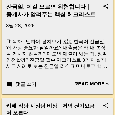
잔금일, 이걸 모르면 위험합니다｜
중개사가 알려주는 핵심 체크리스트
3월 28, 2026
📑 목차 | 탭하여 펼쳐보기 🇰🇷 한국어 잔금일,
왜 가장 중요한 날일까요? 대출금은 왜 내 통장
을 거치지 않을까? 매도인 대출이 있는 집, 정말
안전할까? 잔금일 필수 체크리스트 3가지 실제
사고 사례로 보는 잔금일 리스크 머니로그 핵심
요약 🇺🇸 English Why the Closing Day
Matters Most Why Loan Money Doesn’t Go to
READ MORE »
댓글 쓰기
Your Account Is It Safe If the Seller Has a
Loan? 3 Must-Check Items on Closing Day
Real Risks and Mistakes to Avoid MoneyLog
Key Takeaway 혹시 이런 생각 해보신 적 있으
카페·식당 사장님 비상｜저녁 전기요금
신가요? “잔금일… 그냥 돈 보내고 끝나는 거 아
더 오른다