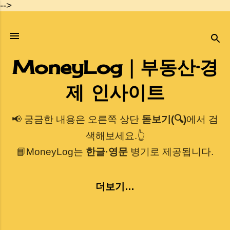
-->
기본 콘텐츠로 건너뛰기
MoneyLog｜부동산·경
제 인사이트
📢 궁금한 내용은 오른쪽 상단
돋보기(🔍)
에서 검
색해보세요.👆
📘MoneyLog는
한글·영문
병기로 제공됩니다.
더보기…