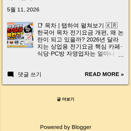
닌가요?” 하지만 현장에서 보면 전혀 그렇지 않
습니다. 잔금일은 ‘서류 몇 장 처리하는 날’이 아
5월 11, 2026
니라, 수천만 원, 많게는 수억 원이 한 번에 움직
이는 가장 긴장되는 순간 입니다. 실제로 제가
📑 목차 | 탭하여 펼쳐보기 🇰🇷
중개 현장에서 겪었던 일입니다. 금요일 오후 3
한국어 목차 전기요금 개편, 왜 논
시, 이체 한도에 막혀 송금이 멈췄고 그 자리에
란이 되고 있을까? 2026년 달라
서 계약이 무산될 뻔한 아찔한 상황이 있었습니
지는 상업용 전기요금 핵심 카페·
다. 또 어떤 분은 이렇게 말씀하십니다. “내 대출
식당·PC방 자영업자는 얼마나 부
인데 왜 내 통장으로 안 들어오죠?” “매도인이 대
담될까? 전문가들은 어떻게 보고
출 안 갚고 도망가면 어떡하죠?” 이 모든 불안,
있을까? 자영업자가 현실적으로
사실은 ‘구조’를 몰라서 생기는 걱정입니다. 그래
READ MORE »
댓글 쓰기
준비해야 할 대응법 🇺🇸 English
서 오늘은 잔금일에 실제로 돈이 어떻게 움직이
Table of Contents Why the
는지, 왜 사고가 나는지, 그리고 무엇을 꼭 준비
Electricity Fee Reform Is
해야 하는지 중개 실무 기준으로 아주 쉽게 풀어
Controversial Key Changes to
드리겠습니다. 이 글 하나만 제대로 이해하시면,
글 더보기
Commercial Electricity Rates in
잔금일이 더 이상 두려운 날이 아니라 “내 집을
2026 How Much More Will Small
완성하는 마지막 퍼즐” 이 될 수 있습니다. |
Businesses Pay? What Experts
Introduction (Tap to expand) Have you ever
Are Saying Practical Survival
thought like this? “Closing day…...
Powered by Blogger
Tips for Business Owners | 저녁