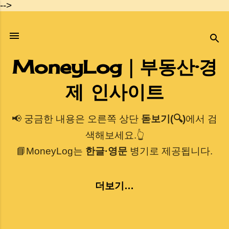
-->
기본 콘텐츠로 건너뛰기
MoneyLog｜부동산·경
제 인사이트
📢 궁금한 내용은 오른쪽 상단
돋보기(🔍)
에서 검
색해보세요.👆
📘MoneyLog는
한글·영문
병기로 제공됩니다.
더보기…