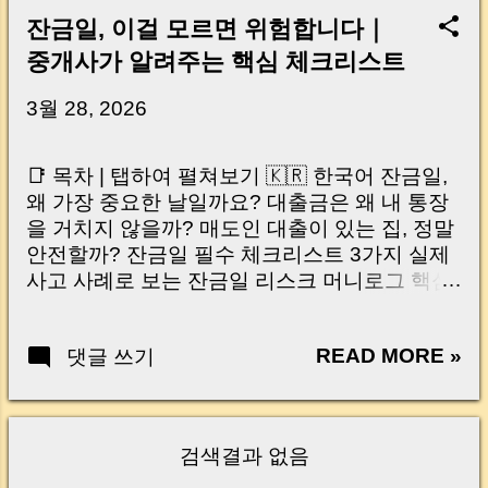
잔금일, 이걸 모르면 위험합니다｜
중개사가 알려주는 핵심 체크리스트
3월 28, 2026
📑 목차 | 탭하여 펼쳐보기 🇰🇷 한국어 잔금일,
왜 가장 중요한 날일까요? 대출금은 왜 내 통장
을 거치지 않을까? 매도인 대출이 있는 집, 정말
안전할까? 잔금일 필수 체크리스트 3가지 실제
사고 사례로 보는 잔금일 리스크 머니로그 핵심
요약 🇺🇸 English Why the Closing Day
Matters Most Why Loan Money Doesn’t Go to
READ MORE »
댓글 쓰기
Your Account Is It Safe If the Seller Has a
Loan? 3 Must-Check Items on Closing Day
Real Risks and Mistakes to Avoid MoneyLog
Key Takeaway 혹시 이런 생각 해보신 적 있으
검색결과 없음
신가요? “잔금일… 그냥 돈 보내고 끝나는 거 아