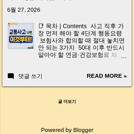
닌가요?” 하지만 현장에서 보면 전혀 그렇지 않
습니다. 잔금일은 ‘서류 몇 장 처리하는 날’이 아
6월 27, 2026
니라, 수천만 원, 많게는 수억 원이 한 번에 움직
이는 가장 긴장되는 순간 입니다. 실제로 제가
📑 목차 | Contents 사고 직후 가
중개 현장에서 겪었던 일입니다. 금요일 오후 3
장 먼저 해야 할 4단계 행동요령
시, 이체 한도에 막혀 송금이 멈췄고 그 자리에
보험사와 합의할 때 절대 놓치면
서 계약이 무산될 뻔한 아찔한 상황이 있었습니
안 되는 3가지 50대 이후 반드시
다. 또 어떤 분은 이렇게 말씀하십니다. “내 대출
알아야 할 연금·건강보험료 체크
인데 왜 내 통장으로 안 들어오죠?” “매도인이 대
포인트 교통사고 후 절대 하지 말
출 안 갚고 도망가면 어떡하죠?” 이 모든 불안,
아야 할 행동 한눈에 보는 교통사
사실은 ‘구조’를 몰라서 생기는 걱정입니다. 그래
READ MORE »
댓글 쓰기
고 대처 체크리스트 🇺🇸 English
서 오늘은 잔금일에 실제로 돈이 어떻게 움직이
Contents (Tap to Open) What to
는지, 왜 사고가 나는지, 그리고 무엇을 꼭 준비
Do Immediately After a Traffic
해야 하는지 중개 실무 기준으로 아주 쉽게 풀어
Accident Three Insurance
드리겠습니다. 이 글 하나만 제대로 이해하시면,
글 더보기
Settlement Mistakes to Avoid
잔금일이 더 이상 두려운 날이 아니라 “내 집을
How to Protect Your Pension and
완성하는 마지막 퍼즐” 이 될 수 있습니다. |
Retirement Savings Things You
Introduction (Tap to expand) Have you ever
Should Never Do After an
thought like this? “Closing day…...
Powered by Blogger
Accident Quick Traffic Accident