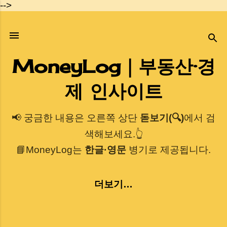
-->
기본 콘텐츠로 건너뛰기
MoneyLog｜부동산·경
제 인사이트
📢 궁금한 내용은 오른쪽 상단
돋보기(🔍)
에서 검
색해보세요.👆
📘MoneyLog는
한글·영문
병기로 제공됩니다.
더보기…