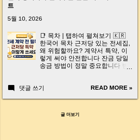
닌가요?” 하지만 현장에서 보면 전혀 그렇지 않
트
습니다. 잔금일은 ‘서류 몇 장 처리하는 날’이 아
니라, 수천만 원, 많게는 수억 원이 한 번에 움직
5월 10, 2026
이는 가장 긴장되는 순간 입니다. 실제로 제가
중개 현장에서 겪었던 일입니다. 금요일 오후 3
📑 목차 | 탭하여 펼쳐보기 🇰🇷
시, 이체 한도에 막혀 송금이 멈췄고 그 자리에
한국어 목차 근저당 있는 전세집,
서 계약이 무산될 뻔한 아찔한 상황이 있었습니
왜 위험할까요? 계약서 특약, 이
다. 또 어떤 분은 이렇게 말씀하십니다. “내 대출
렇게 써야 안전합니다 잔금 당일
인데 왜 내 통장으로 안 들어오죠?” “매도인이 대
송금 방법이 정말 중요합니다 반
출 안 갚고 도망가면 어떡하죠?” 이 모든 불안,
드시 확인해야 할 서류 3가지 등
사실은 ‘구조’를 몰라서 생기는 걱정입니다. 그래
기부등본 재확인까지 해야 끝입
서 오늘은 잔금일에 실제로 돈이 어떻게 움직이
READ MORE »
댓글 쓰기
니다 전세 보증금 지키는 최종 체
는지, 왜 사고가 나는지, 그리고 무엇을 꼭 준비
크리스트 자주 묻는 질문 Q&A
해야 하는지 중개 실무 기준으로 아주 쉽게 풀어
🇺🇸 English Table of Contents
드리겠습니다. 이 글 하나만 제대로 이해하시면,
Why Is a Jeonse Home with a
잔금일이 더 이상 두려운 날이 아니라 “내 집을
글 더보기
Mortgage Risky? How to Write
완성하는 마지막 퍼즐” 이 될 수 있습니다. |
Safe Special Contract Clauses
Introduction (Tap to expand) Have you ever
The Importance of the Payment
thought like this? “Closing day…...