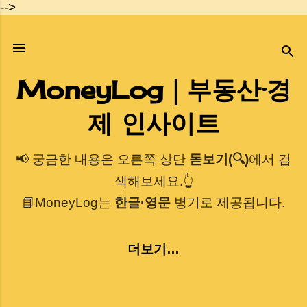
-->
기본 콘텐츠로 건너뛰기
MoneyLog｜부동산·경
제 인사이트
📢 궁금한 내용은 오른쪽 상단
돋보기(🔍)
에서 검
색해보세요.👆
📘MoneyLog는
한글·영문
병기로 제공됩니다.
더보기…