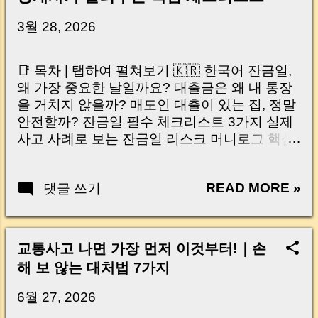
3월 28, 2026
📑 목차 | 탭하여 펼쳐보기 🇰🇷 한국어 잔금일,
왜 가장 중요한 날일까요? 대출금은 왜 내 통장
을 거치지 않을까? 매도인 대출이 있는 집, 정말
안전할까? 잔금일 필수 체크리스트 3가지 실제
사고 사례로 보는 잔금일 리스크 머니로그 핵심
요약 🇺🇸 English Why the Closing Day
Matters Most Why Loan Money Doesn’t Go to
READ MORE »
댓글 쓰기
Your Account Is It Safe If the Seller Has a
Loan? 3 Must-Check Items on Closing Day
Real Risks and Mistakes to Avoid MoneyLog
Key Takeaway 혹시 이런 생각 해보신 적 있으
교통사고 나면 가장 먼저 이것부터!｜손
신가요? “잔금일… 그냥 돈 보내고 끝나는 거 아
해 보 않는 대처법 7가지
닌가요?” 하지만 현장에서 보면 전혀 그렇지 않
습니다. 잔금일은 ‘서류 몇 장 처리하는 날’이 아
6월 27, 2026
니라, 수천만 원, 많게는 수억 원이 한 번에 움직