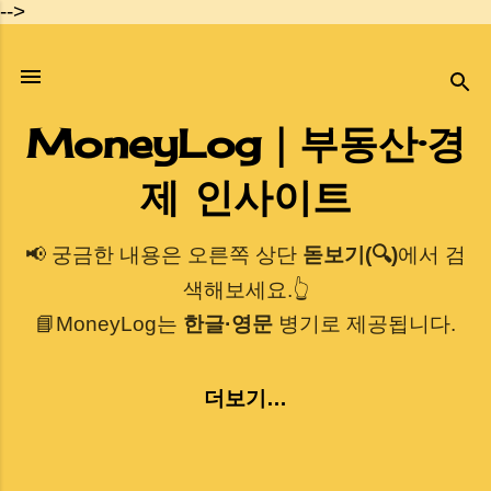
-->
기본 콘텐츠로 건너뛰기
MoneyLog｜부동산·경
제 인사이트
📢 궁금한 내용은 오른쪽 상단
돋보기(🔍)
에서 검
색해보세요.👆
📘MoneyLog는
한글·영문
병기로 제공됩니다.
더보기…