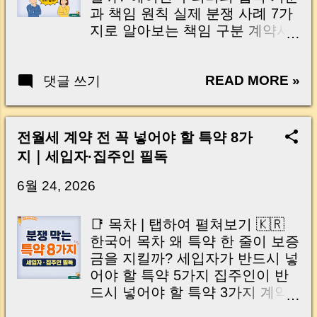
는 아무리 안전운전을 해도 상대
과 책임 원칙 실제 분쟁 사례 7가
방의 실수로 갑작스럽게 발생할
지로 알아보는 책임 구분 계약서
수 있습니다. 하지만 많은 사람들
에 꼭 넣어야 할 에어컨 특약 5가
이 사고 자체보다 사고 이후의 잘
지 집주인과 세입자가 꼭 알아야
못된 대처 때문에 더 큰 손해를 입
READ MORE »
댓글 쓰기
할 실무 팁 자주 묻는 질문 Q&A
는 경우가 적지 않습니다. 현장에
마무리 🇺🇸 Table of Contents |
서 당황한 나머지 보험사와 서둘
Click to Expand Who Pays for Air
러 합의하거나, 몸 상태를 제대로
Conditioner Repairs in Rental
전월세 계약 전 꼭 넣어야 할 특약 8가
확인하지 않은 채 치료를 끝냈다
Homes? Legal Principles Behind
지｜세입자·집주인 필독
가 후유증으로 오랫동안 고생하
Repair Responsibility Seven
는 사례도 흔합니다. 또한 합의 과
Real-Life Dispute Cases
6월 24, 2026
정에서 알아두면 도움이 되는 사
Explained Five Essential
항을 놓쳐 예상치 못한 경제적 부
Contract Clauses for AC Issues
📑 목차 | 탭하여 펼쳐보기 🇰🇷
담을 겪는 경우도 있습니다. 특히
Practical Tips for Landlords and
한국어 목차 왜 특약 한 줄이 보증
50대 이후에는 치료비뿐 아니라
Tenants Frequently Asked
금을 지킬까? 세입자가 반드시 넣
노후 자산과 각종 사회보장 제도
Questions Conclusion 전월세 에
어야 할 특약 5가지 집주인이 반
까지 함께 고려해야 하는 만큼, 처
어컨 고장, 수리비는 누가 내야 할
드시 넣어야 할 특약 3가지 계약
음부터 올바르게 대응하는 것 이
까? 📌 여름철 전월세 분쟁에서
당일 특약 작성 시 주의사항 전월
무엇보다 중요합니다. 이번 글에