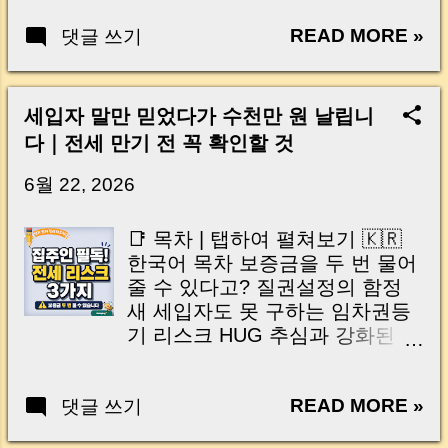
가장 자주 나오는 질문 중 하나가
세 계약 전 최종 체크리스트 자주
서는 교통사고 직후 반드시 해야
바로 에어컨 수리비 부담 입니다.
READ MORE »
댓글 쓰기
묻는 질문 Q&A 마무리 🇺🇸
할 행동 부터 보험사와 합의할 때
무더운 여름, 퇴근 후 집에 들어왔
English Table of Contents Why
주의해야 할 사항 , 그리고 노후
는데 에어컨이 갑자기 작동하지
Special Clauses Matter in Rental
자산을 지키기 위해 알아두면 좋
않는다면 정말 난감합니다. 세입
Contracts 5 Essential Clauses for
은 체크포인트 까지 실제 ...
세입자 말만 믿었다가 수천만 원 날립니
자는 “옵션으로 제공된 시설이니
Tenants 3 Essential Clauses for
다｜전세 만기 전 꼭 확인할 것
집주인이 고쳐줘야 하는 것 아닌
Landlords Important Tips When
가요?”라고 생각하고, 집주인은
Writing Clauses Final Rental
6월 22, 2026
“몇 년 동안 잘 사용하다가 고장
Contract Checklist Frequently
난 건데 왜 내가 부담해야 하나
Asked Questions Conclusion 전
📑 목차 | 탭하여 펼쳐보기 🇰🇷
요?”라고 생각할 수 있습니다. 실
월세 계약 전, 특약 한 줄이 보증
한국어 목차 보증금을 두 번 물어
제로 전월세 계약에서 에어컨, 보
금을 지킵니다 전세나 월세 계약
줄 수 있다고? 질권설정의 함정
일러, 세탁기 같은 옵션 시설물 고
을 앞두고 있다면 계약서의 기본
새 세입자도 못 구하는 임차권등
장은 임대인과 임차인 사이의 대
내용만 확인해서는 부족합니다.
기 리스크 HUG 추심과 강화된 전
표적인 분쟁 원인입니다. 특히 에
보증금, 월세, 계약기간도 중요하
세대출 규제 전세 만기 전 임대인
어컨은 수리비가 몇만 원에서 끝
지만 실제 분쟁이 생겼을 때 힘을
체크리스트 마무리 | 집주인이 꼭
나는 경우도 있지만, 실외기나 컴
발휘하는 것은 바로 특약 조항 입
READ MORE »
댓글 쓰기
기억해야 할 3가지 🇺🇸 English
프레서 문제라면 수십만 원 이상
니다. 특약은 집주인과 세입자가
Table of Contents The Hidden
나올 수 있어 작은 갈등이 큰 다툼
서로 약속한 내용을 계약서에 구