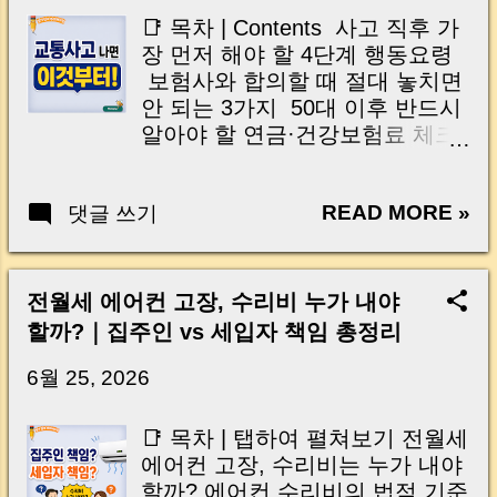
이는 가장 긴장되는 순간 입니다. 실제로 제가
📑 목차 | Contents 사고 직후 가
중개 현장에서 겪었던 일입니다. 금요일 오후 3
장 먼저 해야 할 4단계 행동요령
시, 이체 한도에 막혀 송금이 멈췄고 그 자리에
보험사와 합의할 때 절대 놓치면
서 계약이 무산될 뻔한 아찔한 상황이 있었습니
안 되는 3가지 50대 이후 반드시
다. 또 어떤 분은 이렇게 말씀하십니다. “내 대출
알아야 할 연금·건강보험료 체크
인데 왜 내 통장으로 안 들어오죠?” “매도인이 대
포인트 교통사고 후 절대 하지 말
출 안 갚고 도망가면 어떡하죠?” 이 모든 불안,
아야 할 행동 한눈에 보는 교통사
사실은 ‘구조’를 몰라서 생기는 걱정입니다. 그래
READ MORE »
댓글 쓰기
고 대처 체크리스트 🇺🇸 English
서 오늘은 잔금일에 실제로 돈이 어떻게 움직이
Contents (Tap to Open) What to
는지, 왜 사고가 나는지, 그리고 무엇을 꼭 준비
Do Immediately After a Traffic
해야 하는지 중개 실무 기준으로 아주 쉽게 풀어
Accident Three Insurance
전월세 에어컨 고장, 수리비 누가 내야
드리겠습니다. 이 글 하나만 제대로 이해하시면,
Settlement Mistakes to Avoid
할까?｜집주인 vs 세입자 책임 총정리
잔금일이 더 이상 두려운 날이 아니라 “내 집을
How to Protect Your Pension and
완성하는 마지막 퍼즐” 이 될 수 있습니다. |
Retirement Savings Things You
6월 25, 2026
Introduction (Tap to expand) Have you ever
Should Never Do After an
thought like this? “Closing day…...
Accident Quick Traffic Accident
📑 목차 | 탭하여 펼쳐보기 전월세
Checklist 교통사고는 '사고'보다
에어컨 고장, 수리비는 누가 내야
'대처'가 더 중요합니다 교통사고
할까? 에어컨 수리비의 법적 기준