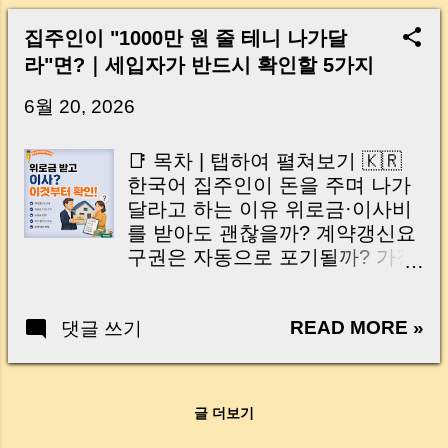
Risk of Loan Assignment and
으로 번지기도 합니다. 그렇다면
체적으로 적어두는 문구입니다.
Pledge Rights Tenant
법적으로는 누가 수리비를 부담
집주인이 "1000만 원 줄 테니 나가달
말로만 정한 약속은 나중에 기억
Registration Order That Can
해야 할까요? 핵심은 아주 단순합
라"면?｜세입자가 반드시 확인할 5가지
이 다르다며 다툼이 생길 수 있지
Freeze Your Rental Business
니다. 고장의 원인이 노후화인지,
만, 계약서에 적힌 특약은 분쟁을
HUG Recovery Actions and
6월 20, 2026
세입자의 과실인지 를 따져보는
줄이는 중요한 기준이 됩니다. 머
Stricter Loan Regulations
것...
니로그 핵심 정리 전월세 계약에
Landlord Checklist Before Lease
📑 목차 | 탭하여 펼쳐보기 🇰🇷
서는 “괜찮겠지”보다 “계약서에
Expiration Key Takeaways for
한국어 집주인이 돈을 주며 나가
적어두기”가 훨씬 안전합니다. 특
Landlords 전세 만기, 집주인도
달라고 하는 이유 위로금·이사비
히 대항력, 전세자금대출, 전세보
방심하면 위험합니다 전세 만기
를 받아도 괜찮을까? 계약갱신요
증보험, 세금 체납, 원상복구 같은
가 다가오면 집주인은 보통 “다음
구권은 자동으로 포기될까? 가장
내용은 반드시 특약으로 확인해
세입자가 제때 구해질까?”를 가장
많이 발생하는 분쟁과 주의사항
두는 것이 좋습니다. 이번 글에서
먼저 걱정합니다. 하지만 실제 현
퇴거 합의서 필수 체크리스트
는 세입자가 보증금을 지키기 위
장에서는 그보다 더 큰 문제가 숨
READ MORE »
댓글 쓰기
🇺🇸 English Why Landlords
해 꼭 확인해야 할 특약 5가지와,
어 있습니다. 바로 세입자 말만 믿
Offer Money for Early Move-Out
집주인이 재산권과 임대 관리를
고 보증금을 잘못 돌려줬다가, 같
Can Tenants Accept Relocation
위해 챙겨야 할 특약 3가지 를 함
은 보증금을 한 번 더 물어줘야 하
Compensation? Does It Mean
께 정리해보겠습니다. 계약 당일
는 상황 입니다. 특히 요즘은 전세
글 더보기
Giving Up Renewal Rights?
중개사무소에서 바로 확인할 수
자금대출, 질권설정, 채권양도, 임