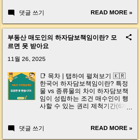
배경: 왜 지금 인하가 이뤄졌나 |
READ MORE »
댓글 쓰기
적용 방식 & 홈택스에서 확인하
는 방법 | 핵심 요약 | Q&A | 마무
리하며 🇺🇸 English Tap to view
English Table of Contents Why
부동산 매도인의 하자담보책임이란? 모
the Tax Card Payment Fee Cut
르면 못 받아요
Matters | Key Changes in Credit
& Debit Card Fees | Additional
11월 26, 2025
Reduction for Small Businesses |
Expected Reduction Effect for
📑 목차 | 탭하여 펼쳐보기 🇰🇷
Taxpayers | Policy Background |
한국어 하자담보책임이란? 특정
How to Check Your Applied Rate
물 vs 종류물의 차이 하자담보책
| Summary | Q&A | Closing
임이 성립하는 조건 매수인이 행
Remarks | 국세 카드납부 수수료
사할 수 있는 권리 제척기간(6개
인하, 왜 지금 중요할까요? 요즘
월)의 의미 📌 경매는 하자담보책
처럼 매출이 들쭉날쭉하고 현금
임이 적용되지 않습니다 핵심 요
흐름이 불안한 시기에는, 세금을
READ MORE »
댓글 쓰기
약 🇺🇸 English Open English
납부할 때 추가로 들어가는 카드
TOC What Is Warranty Liability