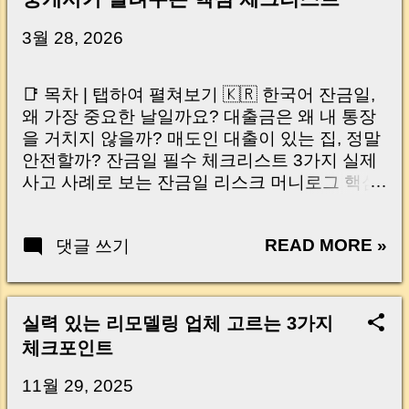
3월 28, 2026
📑 목차 | 탭하여 펼쳐보기 🇰🇷 한국어 잔금일,
왜 가장 중요한 날일까요? 대출금은 왜 내 통장
을 거치지 않을까? 매도인 대출이 있는 집, 정말
안전할까? 잔금일 필수 체크리스트 3가지 실제
사고 사례로 보는 잔금일 리스크 머니로그 핵심
요약 🇺🇸 English Why the Closing Day
Matters Most Why Loan Money Doesn’t Go to
READ MORE »
댓글 쓰기
Your Account Is It Safe If the Seller Has a
Loan? 3 Must-Check Items on Closing Day
Real Risks and Mistakes to Avoid MoneyLog
Key Takeaway 혹시 이런 생각 해보신 적 있으
실력 있는 리모델링 업체 고르는 3가지
신가요? “잔금일… 그냥 돈 보내고 끝나는 거 아
체크포인트
닌가요?” 하지만 현장에서 보면 전혀 그렇지 않
습니다. 잔금일은 ‘서류 몇 장 처리하는 날’이 아
11월 29, 2025
니라, 수천만 원, 많게는 수억 원이 한 번에 움직