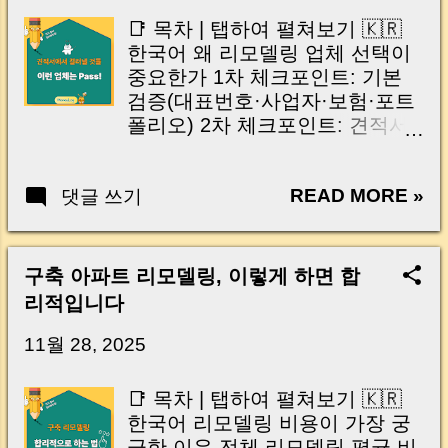
이는 가장 긴장되는 순간 입니다. 실제로 제가
📑 목차 | 탭하여 펼쳐보기 🇰🇷
중개 현장에서 겪었던 일입니다. 금요일 오후 3
한국어 왜 리모델링 업체 선택이
시, 이체 한도에 막혀 송금이 멈췄고 그 자리에
중요한가 1차 체크포인트: 기본
서 계약이 무산될 뻔한 아찔한 상황이 있었습니
검증(대표번호·사업자·보험·포트
다. 또 어떤 분은 이렇게 말씀하십니다. “내 대출
폴리오) 2차 체크포인트: 견적서
인데 왜 내 통장으로 안 들어오죠?” “매도인이 대
검증(포함·미포함·추가비 조건) 3
출 안 갚고 도망가면 어떡하죠?” 이 모든 불안,
차 체크포인트: 현장 실력 검증
사실은 ‘구조’를 몰라서 생기는 걱정입니다. 그래
READ MORE »
댓글 쓰기
(철거·배관·전기·방수) 이런 업체
서 오늘은 잔금일에 실제로 돈이 어떻게 움직이
는 피하세요(실패 사례) 리모델링
는지, 왜 사고가 나는지, 그리고 무엇을 꼭 준비
계약 전 필수 체크리스트 Q&A 자
해야 하는지 중개 실무 기준으로 아주 쉽게 풀어
주 묻는 질문 마무리 및 실전 조언
구축 아파트 리모델링, 이렇게 하면 합
드리겠습니다. 이 글 하나만 제대로 이해하시면,
🇺🇸 English Why Choosing the
리적입니다
잔금일이 더 이상 두려운 날이 아니라 “내 집을
Right Contractor Matters Step 1:
완성하는 마지막 퍼즐” 이 될 수 있습니다. |
Basic Verification (Business Info,
11월 28, 2025
Introduction (Tap to expand) Have you ever
Insurance, Portfolio) Step 2:
thought like this? “Closing day…...
Estimate Review
📑 목차 | 탭하여 펼쳐보기 🇰🇷
(Included/Excluded/Extra Costs)
한국어 리모델링 비용이 가장 궁
...
금한 이유 전체 리모델링 평균 비