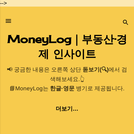
-->
기본 콘텐츠로 건너뛰기
MoneyLog｜부동산·경
제 인사이트
📢 궁금한 내용은 오른쪽 상단
돋보기(🔍)
에서 검
색해보세요.👆
📘MoneyLog는
한글·영문
병기로 제공됩니다.
더보기…