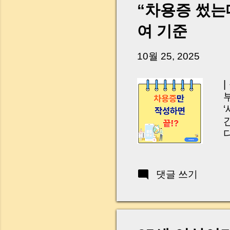
w
“차용증 썼는
a
여 기준
s
a
c
10월 25, 2025
e
k
댓글 쓰기
어