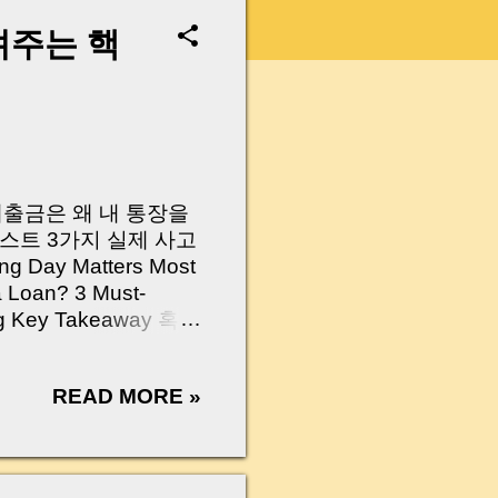
려주는 핵
 대출금은 왜 내 통장을
스트 3가지 실제 사고
Day Matters Most
a Loan? 3 Must-
Log Key Takeaway 혹시
가요?” 하지만 현장에
 수천만 원, 많게는 수
READ MORE »
현장에서 겪었던 일입니
무산될 뻔한 아찔한 상
장으로 안 들어오죠?”
를 몰라서 생기는 걱정입