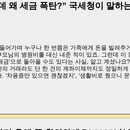
orry about — their ability to make decisions can al
데 왜 세금 폭탄?” 국세청이 말하는
 real estate office, an elderly homeowner wanted t
uddenly became ill and could no longer express her
sked, “Can we sell it on her behalf?” Unfortunately,
onfirmation of her intent, the sale could not procee
xactly why the Adult Guardianship System exists 
no...
| 들어가며 누구나 한 번쯤은 가족에게 돈을 빌려주거
부모님의 병원비를 대신 내준 적이 있죠. 그런데 이 
‘세금’으로 돌아올 수도 있다는 사실, 알고 계셨나요
간의 거래라도 단 한 건의 계좌이체까지도 정밀하게
다. ‘차용증만 있으면 괜찮겠지’, ‘생활비로 줬으니 
한 생각이 수천만 원에서 수억 원의 증여세로 이어지
고 있어요. 이장원 세무사님은 “증여세와 상속세를 피
리 알고 준비하라 ”고 강조합니다. 오늘 이 글은 바
니다. ✔️ 차용증이 ‘종이쪼가리’가 되는 순간 ✔️ 
이는 생활비·조기증여 전략 ✔️ 상속세 절세의 함정
실전 노하우 지금부터, 당신의 돈을 지키는 진짜 상
드릴게요. | Introduction (English) We’ve all lent mo