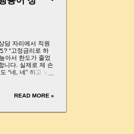
은행용어 정
을 지켜드릴 수 있습
ware of how powerful
026, key benefits
 December 31, 2025 ,
 상담 자리에서 직원
죠? “고정금리로 하
이 높아서 한도가 줄었
합니다. 실제로 제 손
“네, 네” 하고 넘
에요?” 하고 다시
 대출·예금 상담 때
록 아주 쉽게 정리해
READ MORE »
 글 한 번이면 은행
s so hard to
 at the bank,
nd what the staff
?” “Your DSR is too