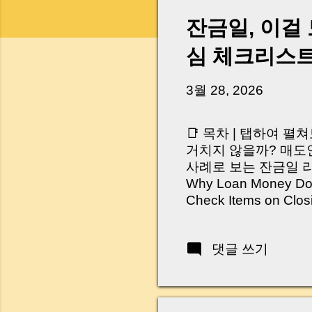
잔금일, 이걸
심 체크리스
3월 28, 2026
📑 목차 | 탭하여 펼
거치지 않을까? 매도인
사례로 보는 잔금일 리스크 
Why Loan Money Doesn
Check Items on Clo
이런 생각 해보신 적 
서 보면 전혀 그렇지 
댓글 쓰기
억 원이 한 번에 움직
다. 금요일 오후 3시
황이 있었습니다. 또 
“매도인이 대출 안 갚