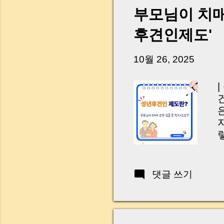
니다. 그래서 오늘은 
부모님이 치매
꼭 준비해야 하는지 
하시면, 잔금일이 더 
후견인제도'
Introduction (Tap to 
10월 26, 2025
댓글 쓰기
대
A