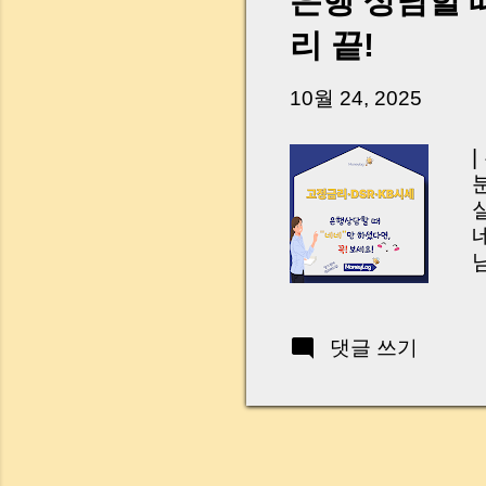
은행 상담할 
리 끝!
니
t
f
10월 24, 2025
y
댓글 쓰기
상
u
n
w