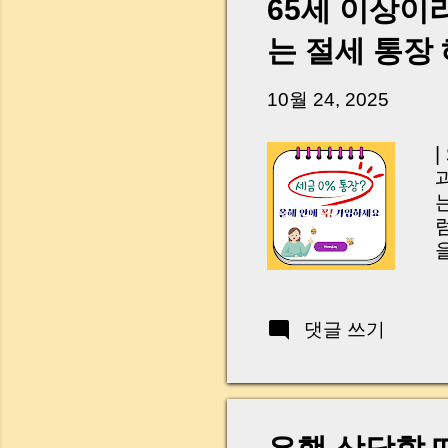
a
65세 이상이
k
는 절세 통장
T
t
a
10월 24, 2025
r
J
댓글 쓰기