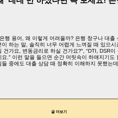
때 ‘네네’만 하셨다면 꼭 보세요! 
유 해 주세요. 단 몇 분의 정보가 수십만 원의 세금 
다. | Introduction (English) Many seniors are una
hese “tax-saving accounts” can be. From January 2
or those aged 65+ will be tightened. If you join by
ou can keep the existing bene...
| 은행 용어, 왜 이렇게 어려울까? 은행 창구나 대출
분이 하는 말, 솔직히 너무 어렵게 느껴질 때 있으시
실 건가요, 변동금리로 하실 건가요?”, “DTI, DSR
네요.” 이런 말을 들으면 순간 머릿속이 하얘지기도 
님들 중에도 대출 상담 때 정확히 이해하지 못했는데도 
어가신 뒤, 나중에 중개사인 저에게 “그게 무슨 뜻이
물어보시는 분이 정말 많아요. 그래서 이번 글에서는
자주 나오는 은행 용어들 을 누구나 이해할 수 있도
드리려 합니다. 사회초년생분들도, 부모님 세대도 이
담이 한결 편해질 거예요 😊 | Why are banking term
nderstand? (English) Have you ever found yourself
odding along even though you didn’t fully understa
글 더보기
as saying? “Would you like a fixed or variable rate