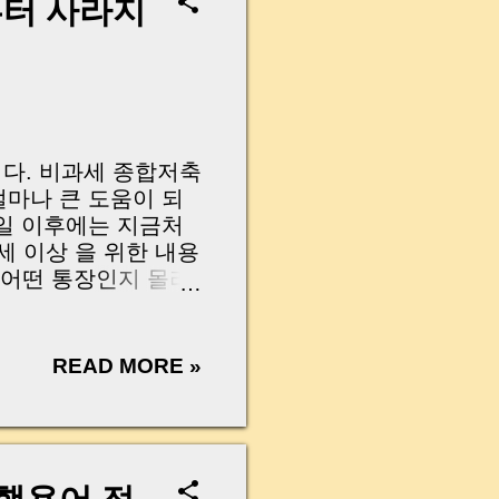
oint. But did you
부터 사라지
 taxable gifts ?
en a single bank
“It’s fine, I wrote
hat mindset has led to
ills . Tax expert Mr.
니다. 비과세 종합저축
얼마나 큰 도움이 되
31일 이후에는 지금처
세 이상 을 위한 내용
“어떤 통장인지 몰라
설명합니다. 특히
한눈에 정리해 드릴게
 크게 줄여주는 절세
READ MORE »
 있습니다. | 이 글에
26년부터 어떻게 달라
이슈 올해(2025년)
채운 분들을 위한 대안
 어르신께 이 글을 공