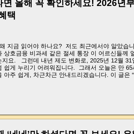
llowances, or paid a parent’s hospital bill at some p
라면 올해 꼭 확인하세요! 2026년
now that these acts of love could be reclassified as
 혜택
hese days, the National Tax Service scrutinizes ev
ransfer between family members. Many people think, 
 loan contract,” or “It’s just living expenses,” but t
eal cases of millions of won in unexpected gift tax b
ang...
| 왜 지금 읽어야 하나요? 저도 최근에서야 알았습
과 상호금융 비과세 같은 절세 통장 이 어르신들께 
는지요. 그런데 내년 제도 변화로, 2025년 12월 
럼 쉽게 누리기 어려워집니다. 그래서 오늘은 만 65
을 아주 쉽게, 차근차근 안내드리겠습니다. 이 글은 
서” 혜택을 놓치지 않도록, 누구나 이해할 수 있게 
2026년부터 바뀌는 점 과 올해 안에 준비할 일 을 
요. 한 줄 핵심: 어르신의 이자·배당에 붙는 세금을
통장 , 올해 가입 하면 만기까지 기존 혜택 을 지킬 수
서 알 수 있는 것 비과세 종합저축 이 무엇인지, 20
지는지 상호금융 비과세 혜택과 세율 인상(최대 9%) 
안에 해야 할 준비 와 쉬운 실행 순서 이미 한도를 
(ISA·연금저축·IRP) 부탁드려요: 주변 부모님·지인