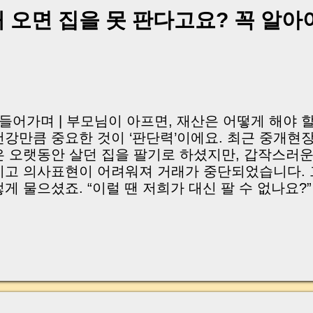
잔금일에 실제로 돈이 어떻게 움직이는지, 왜 사고가 
 오면 집을 못 판다고요? 꼭 알아야
중개 실무 기준으로 아주 쉽게 풀어드리겠습니다. 이 글
이상 두려운 날이 아니라 “내 집을 완성하는 마지막 퍼즐” 
expand) Have you ever thought like this? “Closing da
| 들어가며 | 부모님이 아프면, 재산은 어떻게 해야 
건강만큼 중요한 것이 ‘판단력’이에요. 최근 중개현
은 오랫동안 살던 집을 팔기로 하셨지만, 갑작스러운
지고 의사표현이 어려워져 거래가 중단되었습니다. 
렇게 물으셨죠. “이럴 땐 저희가 대신 팔 수 없나요
로 본인 의사 확인이 불가능한 상태에서는 거래가 불
를 대비해 ‘성년후견인제도’ 가 존재하지만, 막상 이
는 분들은 많지 않아요. 평생 모아온 재산이 ‘치매’나
이유로 묶이게 되는 일, 가족 누구에게나 일어날 수 
늘은 그런 상황을 미리 막기 위해 꼭 알아야 할 제도
해 현실적인 시각으로 함께 살펴보겠습니다. | Introduct
s our parents get older, their health isn't the only 