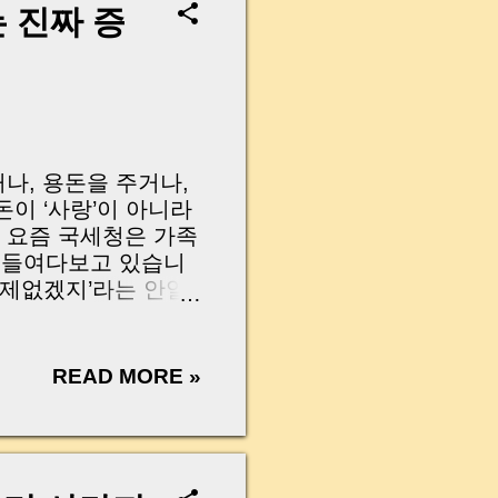
so fade. Recently, at
 진짜 증
o sell her home but
 intent. Her son
 without clear
d by law. This is
— yet few people
나, 용돈을 주거나,
돈이 ‘사랑’이 아니라
? 요즘 국세청은 가족
 들여다보고 있습니
문제없겠지’라는 안일
는 경우가 실제로 늘
하려 하지 말고, 미
로 그 준비의 시작입
READ MORE »
증여세를 합법적으로 줄
과 가족 분쟁을 막는
속·증여의 비밀을 풀
ney to family, given