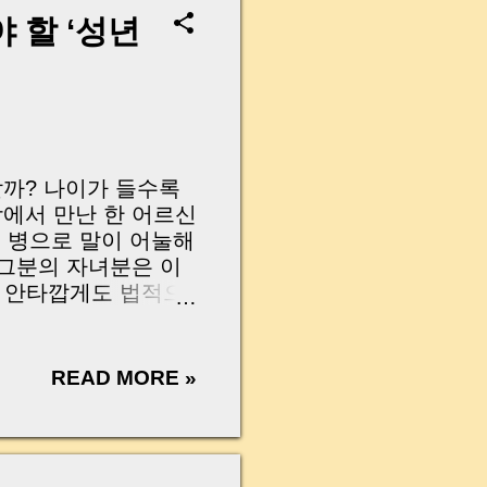
나는지, 그리고 무엇을
 할 ‘성년
 하나만 제대로 이해
이 될 수 있습니다. |
y…...
할까? 나이가 들수록
장에서 만난 한 어르신
 병으로 말이 어눌해
그분의 자녀분은 이
?” 안타깝게도 법적으
가 합니다. 이럴 때
 제도를 알고 준비하
 ‘의사무능력’ 이라는
READ MORE »
있는 현실입니다. 오
, 성년후견인제도 에
ion (English)
thing we need to