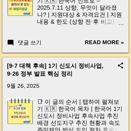
기 🇰🇷 한국어 인트로 –
드릴 수밖에 없었죠. 다행히 큰
2025.7.11 상향, 무엇이 달라졌
문제는 없었지만, 현재와 같은 상
나? | 지원대상 & 자격요건 | 지원
황은 실제 부동산 거래 일정 에 직
내용 & 한도 (상향 전·후 비교) |
결되는 만큼 예민할 수밖에 없습
지원 제외업종 · 면적기준 · 유상
니다. 이번 글에서는 화재로 인
임대 요건 | 신청 절차 (시스템 경
해 발생한 장애 현황과, 부동산 거
READ MORE »
댓글 쓰기
로 & 통합신청 팁) | 준비서류 체
래 현장에 미치는 구체적인 영향
크리스트 (행정정보 / 직접제출 /
을 차근차근 정리해드리겠습니
정산서류) | 심사·보완 자주 탈락
다. 끝까지 읽으시면 분명 도움이
하는 사례 & 통과 팁 | 전문가 반
[9·7 대책 후속] 1기 신도시 정비사업,
되실 거예요. | Intro (English) For
응 – 찬성 포인트 & 우려 포인트 |
9·26 정부 발표 핵심 정리
those who had real estate
자주 묻는 질문 (Q&A) | 요약 박
contracts scheduled today, it
스 – 핵심만 콕! | 함께 보면 좋은
9월 26, 2025
must have been a tense
글 | 마무리 & 공유 안내 🇺🇸
moment. I felt the same. When
English Intro – What Changed on
📑 이 글의 순서 | 탭하여 펼쳐보
the breaking news about the fire
July 11, 2025? | Eligibility &
기 🇰🇷 한국어 목차 | 한국어 1기
at the National Information
Requirements | What’s Covered
신도시 정비사업 후속사업 추진
Resources Service data center
& Limits (Before vs. After) |
배경 선도지구 추진 현황과 속도
came out, I immediately worried
Excluded Sectors · Space Rules
주민제안 방식 도입 절차 후속사
that the real estate e-contract