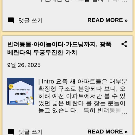
· Paid Lease | How to Apply
업 물량 및 일정 이주대책과 분당
system might be affected.
(System Path & One-Stop Tips) |
지역 특수 상황 전문가 찬·반 반
Thankfully, after checking the
Documents Checklist (Gov Data
READ MORE »
댓글 쓰기
응 자주 묻는 질문 (Q&A) 핵심 요
Ministry of Land’s e-contract
/ Direct / Settlement) | Common
약 박스 🇺🇸 English ToC |
platform, it was accessible
Rejection Cases & Passing Tips |
English Background of the
without issues, and the contract
Expert Reactions – Pros & Cons
Follow-up Projects Status &
was completed successfully. ...
반려동물·아이놀이터·가드닝까지, 광폭
| FAQ | Summary Box – Key
Speed of Pilot Districts Resident-
베란다의 무궁무진한 가치
Takeaways | Recommended
Proposed Method (Process)
Reads | Conclusion & Sharing |
Supply Quota & Timeline
9월 26, 2025
Intro 2025년 7월 11일부로 ‘희망
Relocation Measures & Bundang
리턴패키지 원스톱 폐업지원’의
Issues Expert Opinions (Pros &
| Intro 요즘 새 아파트들은 대부분
지원금이 상향 되었습니다. 하지
Cons) FAQ (Q&A) Key Summary
확장형 구조로 분양되다 보니, 오
만 여전히 경기는 ...
Box | Intro “우리 동네 아파트, 언
히려 예전 아파트에서만 볼 수 있
제 재건축될까?” 요즘 가장 많이
었던 넓은 베란다 를 찾는 분들이
듣는 질문입니다. 1기 신도시가
늘고 있습니다. 특히 반려동물을
지어진 지도 어느덧 30년을 넘어
키우는 가정에서는 광폭베란다가
서면서, 집값·교육·주거환경 문제
큰 장점이 되는데요. 고양이를 키
와 맞물려 정비사업에 대한 관심
READ MORE »
댓글 쓰기
우는 경우 캣타워나 놀이 공간 을