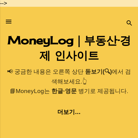
-->
기본 콘텐츠로 건너뛰기
MoneyLog｜부동산·경
제 인사이트
📢 궁금한 내용은 오른쪽 상단
돋보기(🔍)
에서 검
색해보세요.👆
📘MoneyLog는
한글·영문
병기로 제공됩니다.
더보기…