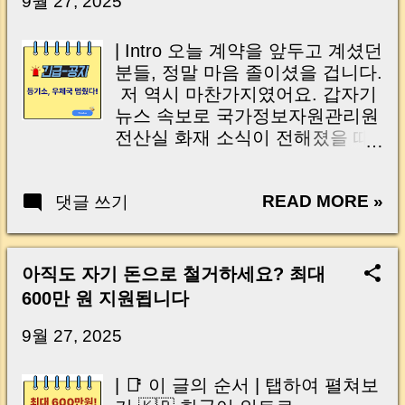
9월 27, 2025
이는 가장 긴장되는 순간 입니다. 실제로 제가
중개 현장에서 겪었던 일입니다. 금요일 오후 3
| Intro 오늘 계약을 앞두고 계셨던
시, 이체 한도에 막혀 송금이 멈췄고 그 자리에
분들, 정말 마음 졸이셨을 겁니다.
서 계약이 무산될 뻔한 아찔한 상황이 있었습니
저 역시 마찬가지였어요. 갑자기
다. 또 어떤 분은 이렇게 말씀하십니다. “내 대출
뉴스 속보로 국가정보자원관리원
인데 왜 내 통장으로 안 들어오죠?” “매도인이 대
전산실 화재 소식이 전해졌을 때,
출 안 갚고 도망가면 어떡하죠?” 이 모든 불안,
혹시 부동산 전자계약도 영향을
사실은 ‘구조’를 몰라서 생기는 걱정입니다. 그래
받는 건 아닐까 걱정이 크게 앞섰
서 오늘은 잔금일에 실제로 돈이 어떻게 움직이
READ MORE »
댓글 쓰기
습니다. 그래서 바로 국토부 전
는지, 왜 사고가 나는지, 그리고 무엇을 꼭 준비
자계약 시스템 에 접속해 확인해
해야 하는지 중개 실무 기준으로 아주 쉽게 풀어
봤는데, 다행히 정상적으로 접속
드리겠습니다. 이 글 하나만 제대로 이해하시면,
이 가능했고 예정된 계약도 무사
아직도 자기 돈으로 철거하세요? 최대
잔금일이 더 이상 두려운 날이 아니라 “내 집을
히 체결할 수 있었습니다. 하지만
완성하는 마지막 퍼즐” 이 될 수 있습니다. |
600만 원 지원됩니다
모든 게 순조로운 건 아니었습니
Introduction (Tap to expand) Have you ever
다. 인터넷등기소 장애 로 인해 등
9월 27, 2025
thought like this? “Closing day…...
기부 열람과 간편결제 기능이 막
히면서, 오늘 거래 현장에서는 발
| 📑 이 글의 순서 | 탭하여 펼쳐보
급받아둔 등기부로 대신 설명을