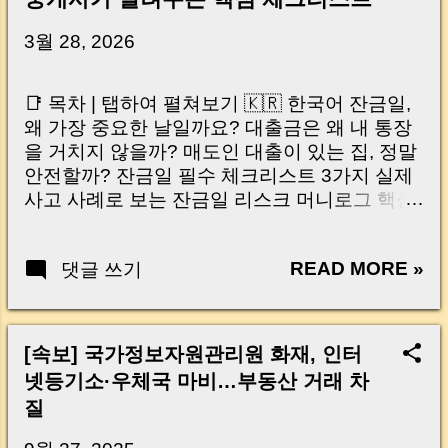
3월 28, 2026
📑 목차 | 탭하여 펼쳐보기 🇰🇷 한국어 잔금일,
왜 가장 중요한 날일까요? 대출금은 왜 내 통장
을 거치지 않을까? 매도인 대출이 있는 집, 정말
안전할까? 잔금일 필수 체크리스트 3가지 실제
사고 사례로 보는 잔금일 리스크 머니로그 핵심
요약 🇺🇸 English Why the Closing Day
Matters Most Why Loan Money Doesn’t Go to
READ MORE »
댓글 쓰기
Your Account Is It Safe If the Seller Has a
Loan? 3 Must-Check Items on Closing Day
Real Risks and Mistakes to Avoid MoneyLog
Key Takeaway 혹시 이런 생각 해보신 적 있으
[속보] 국가정보자원관리원 화재, 인터
신가요? “잔금일… 그냥 돈 보내고 끝나는 거 아
넷등기소·우체국 마비…부동산 거래 차
닌가요?” 하지만 현장에서 보면 전혀 그렇지 않
질
습니다. 잔금일은 ‘서류 몇 장 처리하는 날’이 아
니라, 수천만 원, 많게는 수억 원이 한 번에 움직