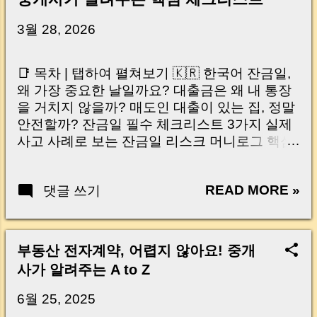
3월 28, 2026
📑 목차 | 탭하여 펼쳐보기 🇰🇷 한국어 잔금일,
왜 가장 중요한 날일까요? 대출금은 왜 내 통장
을 거치지 않을까? 매도인 대출이 있는 집, 정말
안전할까? 잔금일 필수 체크리스트 3가지 실제
사고 사례로 보는 잔금일 리스크 머니로그 핵심
요약 🇺🇸 English Why the Closing Day
Matters Most Why Loan Money Doesn’t Go to
READ MORE »
댓글 쓰기
Your Account Is It Safe If the Seller Has a
Loan? 3 Must-Check Items on Closing Day
Real Risks and Mistakes to Avoid MoneyLog
Key Takeaway 혹시 이런 생각 해보신 적 있으
부동산 전자계약, 어렵지 않아요! 중개
신가요? “잔금일… 그냥 돈 보내고 끝나는 거 아
사가 알려주는 A to Z
닌가요?” 하지만 현장에서 보면 전혀 그렇지 않
습니다. 잔금일은 ‘서류 몇 장 처리하는 날’이 아
6월 25, 2025
니라, 수천만 원, 많게는 수억 원이 한 번에 움직