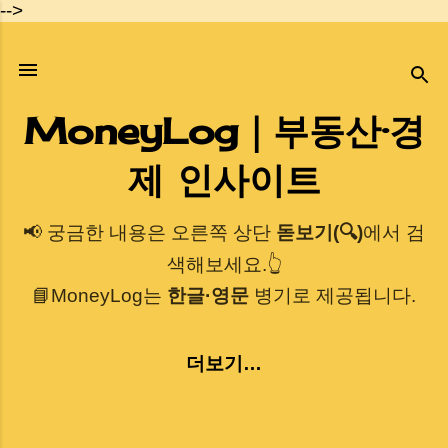
-->
기본 콘텐츠로 건너뛰기
MoneyLog｜부동산·경
제 인사이트
📢 궁금한 내용은 오른쪽 상단
돋보기(🔍)
에서 검
색해보세요.👆
📘MoneyLog는
한글·영문
병기로 제공됩니다.
더보기…