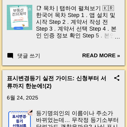
이는 가장 긴장되는 순간 입니다. 실제로 제가
📑 목차 | 탭하여 펼쳐보기 🇰🇷
중개 현장에서 겪었던 일입니다. 금요일 오후 3
한국어 목차 Step 1 . 앱 설치 및
시, 이체 한도에 막혀 송금이 멈췄고 그 자리에
시작 Step 2 . 계약서 작성 전
서 계약이 무산될 뻔한 아찔한 상황이 있었습니
Step 3 . 계약서 선택 Step 4 . 본
다. 또 어떤 분은 이렇게 말씀하십니다. “내 대출
인 인증 정보 확인 Step 5 . 본인
인데 왜 내 통장으로 안 들어오죠?” “매도인이 대
인증 시작 Step 6 . 약관 동의
출 안 갚고 도망가면 어떡하죠?” 이 모든 불안,
Step 7 . 통신사 선택 및 정보 입
사실은 ‘구조’를 몰라서 생기는 걱정입니다. 그래
READ MORE »
댓글 쓰기
력 Step 8 . 인증번호 입력 Step 9
서 오늘은 잔금일에 실제로 돈이 어떻게 움직이
. 신분증 촬영 Step 10 . 계약서
는지, 왜 사고가 나는지, 그리고 무엇을 꼭 준비
내용 확인 Step 11 . 전자서명
해야 하는지 중개 실무 기준으로 아주 쉽게 풀어
Step 12 . 계약 완료 마무리하며
표시변경등기 실전 가이드: 신청부터 서
드리겠습니다. 이 글 하나만 제대로 이해하시면,
🇺🇸 English Table of Contents
류까지 한눈에!(2)
잔금일이 더 이상 두려운 날이 아니라 “내 집을
Step 1 . Install the App and Get
완성하는 마지막 퍼즐” 이 될 수 있습니다. |
Started Step 2 . Before Creating
6월 24, 2025
Introduction (Tap to expand) Have you ever
the Contract Step 3 . Select the
thought like this? “Closing day…...
Contract Step 4 . Verify Identity
등기명의인의 이름이나 주소가
Information Step 5 . Start
바뀌었는데… 무작정 등기소부터
Identity Verification Step 6 .
달려가도 괜찮을까요? 사실 표시