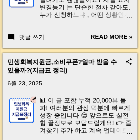
Agree to Terms Step 7 . Select
변경등기 는 단순한 절차 같아도,
Carrier and Enter Info Step 8 .
누가 신청하느냐 , 어떤 상황인지
Enter Verification Code Step 9 .
, 무엇을 준비해야 하느냐 에 따라
Capture Your ID Step 10 .
처리 방법이 조금씩 달라집니다.
Review Contract Details Step 11
READ MORE »
댓글 쓰기
특히 종중이나 법인처럼 서류 준
. Electronic Signature Step 12 .
비가 복잡한 경우 , 잘못된 정보로
Completion and Finalization Final
등기신청을 했다가 되돌리는 데
Thoughts | 전자계약, 생각보다
에만 한참 걸리는 경우도 적지 않
민생회복지원금,소비쿠폰?얼마 받을 수
간단합니다 요즘 부동산 계약은
죠. 이번 2편에서는 표시변경등기
있을까?(지급표 정리)
전자계약 으로 진행...
신청 절차부터 상황별 서류 리스
트, 등기선례에 기반한 실제 케이
6월 23, 2025
스 요약까지 실무적으로 꼭 필요
한 핵심만 콕 집어 알려드릴게요.
📊 이 글 포함 누적 20,000뷰 돌
이 글을 끝까지 보시면, 직접 등기
파! 여러분의 관심 덕분에 빠르게
소를 찾으시거나 대리인을 통해
성장 중입니다 😊 앞으로도 실전
신청하실 때 불필요한 시행착오
형 꿀정보로 보답드릴게요! 👉 즐
를 줄일 수 있을 거예요. | Start of
겨찾기 추가 하고 계속 업데이트
Part 2: The Practical Side of
받아보세요 💬 (도움이 되셨다면