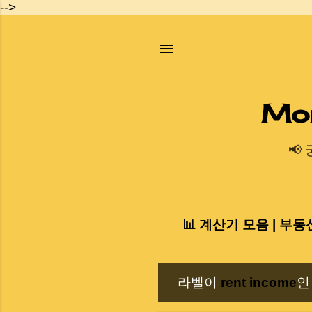
-->
Mo
📢
📊 계산기 모음 | 부동
라벨이
rent income
인
글