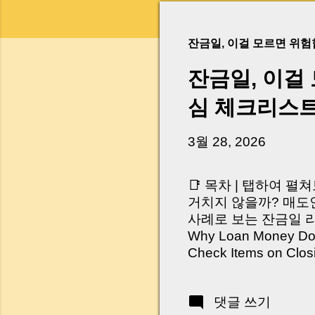
잔금일, 이걸 모르면 위
잔금일, 이걸
심 체크리스
3월 28, 2026
📑 목차 | 탭하여 펼
거치지 않을까? 매도인
사례로 보는 잔금일 리스크 
Why Loan Money Doesn
Check Items on Clo
이런 생각 해보신 적 
서 보면 전혀 그렇지 
댓글 쓰기
억 원이 한 번에 움직