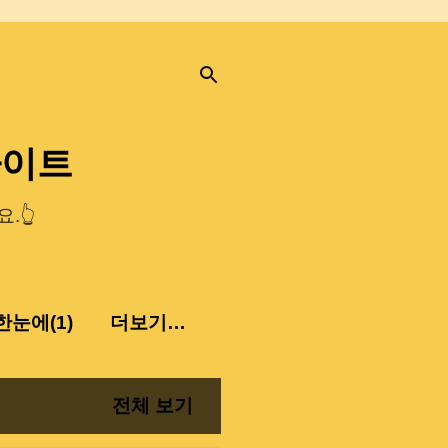
사이트
.👆
눈에(1)
더보기…
전체 보기