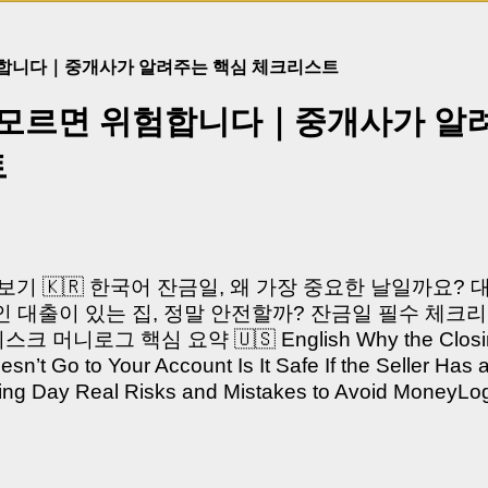
험합니다｜중개사가 알려주는 핵심 체크리스트
 모르면 위험합니다｜중개사가 알
트
쳐보기 🇰🇷 한국어 잔금일, 왜 가장 중요한 날일까요?
 대출이 있는 집, 정말 안전할까? 잔금일 필수 체크리
머니로그 핵심 요약 🇺🇸 English Why the Closing 
’t Go to Your Account Is It Safe If the Seller Has 
sing Day Real Risks and Mistakes to Avoid Money
있으신가요? “잔금일… 그냥 돈 보내고 끝나는 거 아닌
않습니다. 잔금일은 ‘서류 몇 장 처리하는 날’이 아니라,
이는 가장 긴장되는 순간 입니다. 실제로 제가 중개 