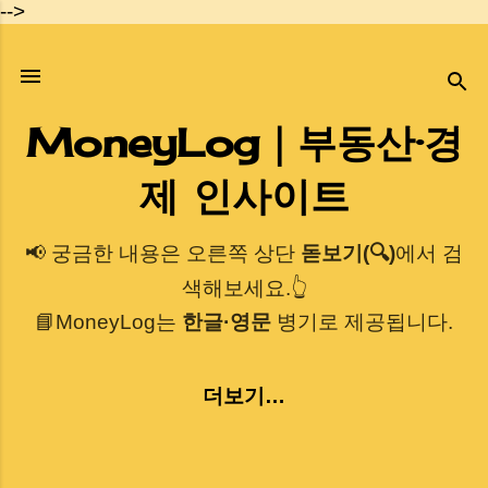
-->
기본 콘텐츠로 건너뛰기
MoneyLog｜부동산·경
제 인사이트
📢 궁금한 내용은 오른쪽 상단
돋보기(🔍)
에서 검
색해보세요.👆
📘MoneyLog는
한글·영문
병기로 제공됩니다.
더보기…