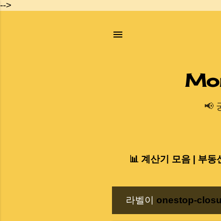
-->
Mo
📢
📊 계산기 모음 | 부동
라벨이
onestop-closu
글