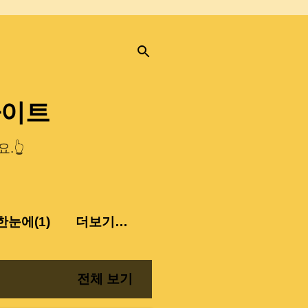
사이트
.👆
눈에(1)
더보기…
전체 보기