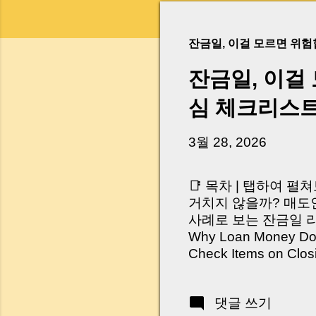
잔금일, 이걸 모르면 위
잔금일, 이걸
심 체크리스
3월 28, 2026
📑 목차 | 탭하여 펼
거치지 않을까? 매도인
사례로 보는 잔금일 리스크 
Why Loan Money Doesn
Check Items on Clo
이런 생각 해보신 적 
서 보면 전혀 그렇지 
댓글 쓰기
억 원이 한 번에 움직