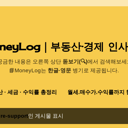
기본 콘텐츠로 건너뛰기
neyLog｜부동산·경제 인
 궁금한 내용은 오른쪽 상단
돋보기(🔍)
에서 검색해보세요
📘MoneyLog는
한글·영문
병기로 제공됩니다.
산 · 세금 · 수익률 총정리
월세.매수가.수익률까지 한
re-support
인 게시물 표시