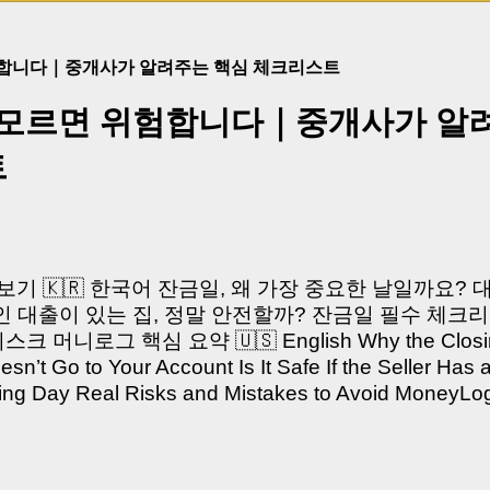
험합니다｜중개사가 알려주는 핵심 체크리스트
 모르면 위험합니다｜중개사가 알
트
쳐보기 🇰🇷 한국어 잔금일, 왜 가장 중요한 날일까요?
 대출이 있는 집, 정말 안전할까? 잔금일 필수 체크리
머니로그 핵심 요약 🇺🇸 English Why the Closing 
’t Go to Your Account Is It Safe If the Seller Has 
sing Day Real Risks and Mistakes to Avoid Money
있으신가요? “잔금일… 그냥 돈 보내고 끝나는 거 아닌
않습니다. 잔금일은 ‘서류 몇 장 처리하는 날’이 아니라,
이는 가장 긴장되는 순간 입니다. 실제로 제가 중개 