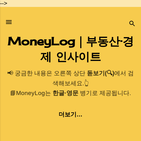
-->
기본 콘텐츠로 건너뛰기
MoneyLog｜부동산·경
제 인사이트
📢 궁금한 내용은 오른쪽 상단
돋보기(🔍)
에서 검
색해보세요.👆
📘MoneyLog는
한글·영문
병기로 제공됩니다.
더보기…