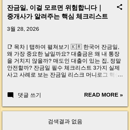
잔금일, 이걸 모르면 위험합니다｜
중개사가 알려주는 핵심 체크리스트
3월 28, 2026
📑 목차 | 탭하여 펼쳐보기 🇰🇷 한국어 잔금일,
왜 가장 중요한 날일까요? 대출금은 왜 내 통장
을 거치지 않을까? 매도인 대출이 있는 집, 정말
안전할까? 잔금일 필수 체크리스트 3가지 실제
사고 사례로 보는 잔금일 리스크 머니로그 핵심
요약 🇺🇸 English Why the Closing Day
Matters Most Why Loan Money Doesn’t Go to
READ MORE »
댓글 쓰기
Your Account Is It Safe If the Seller Has a
Loan? 3 Must-Check Items on Closing Day
Real Risks and Mistakes to Avoid MoneyLog
Key Takeaway 혹시 이런 생각 해보신 적 있으
검색결과 없음
신가요? “잔금일… 그냥 돈 보내고 끝나는 거 아