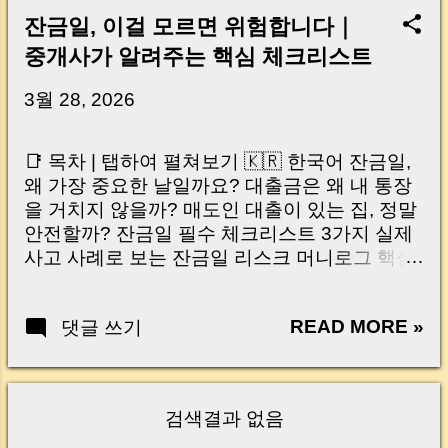
잔금일, 이걸 모르면 위험합니다｜
중개사가 알려주는 핵심 체크리스트
3월 28, 2026
📑 목차 | 탭하여 펼쳐보기 🇰🇷 한국어 잔금일,
왜 가장 중요한 날일까요? 대출금은 왜 내 통장
을 거치지 않을까? 매도인 대출이 있는 집, 정말
안전할까? 잔금일 필수 체크리스트 3가지 실제
사고 사례로 보는 잔금일 리스크 머니로그 핵심
요약 🇺🇸 English Why the Closing Day
Matters Most Why Loan Money Doesn’t Go to
READ MORE »
댓글 쓰기
Your Account Is It Safe If the Seller Has a
Loan? 3 Must-Check Items on Closing Day
Real Risks and Mistakes to Avoid MoneyLog
Key Takeaway 혹시 이런 생각 해보신 적 있으
검색결과 없음
신가요? “잔금일… 그냥 돈 보내고 끝나는 거 아