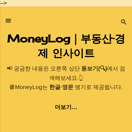
-->
기본 콘텐츠로 건너뛰기
MoneyLog｜부동산·경
제 인사이트
📢 궁금한 내용은 오른쪽 상단
돋보기(🔍)
에서 검
색해보세요.👆
📘MoneyLog는
한글·영문
병기로 제공됩니다.
더보기…