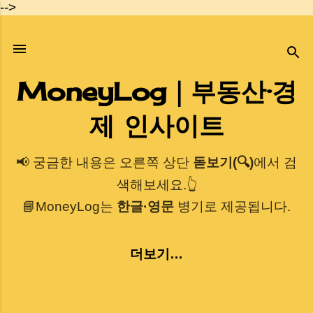
-->
기본 콘텐츠로 건너뛰기
MoneyLog｜부동산·경
제 인사이트
📢 궁금한 내용은 오른쪽 상단
돋보기(🔍)
에서 검
색해보세요.👆
📘MoneyLog는
한글·영문
병기로 제공됩니다.
더보기…