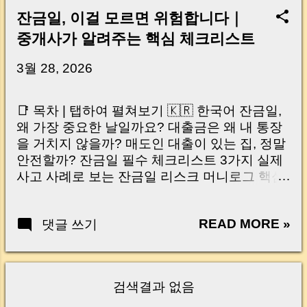
잔금일, 이걸 모르면 위험합니다｜
중개사가 알려주는 핵심 체크리스트
3월 28, 2026
📑 목차 | 탭하여 펼쳐보기 🇰🇷 한국어 잔금일,
왜 가장 중요한 날일까요? 대출금은 왜 내 통장
을 거치지 않을까? 매도인 대출이 있는 집, 정말
안전할까? 잔금일 필수 체크리스트 3가지 실제
사고 사례로 보는 잔금일 리스크 머니로그 핵심
요약 🇺🇸 English Why the Closing Day
Matters Most Why Loan Money Doesn’t Go to
READ MORE »
댓글 쓰기
Your Account Is It Safe If the Seller Has a
Loan? 3 Must-Check Items on Closing Day
Real Risks and Mistakes to Avoid MoneyLog
Key Takeaway 혹시 이런 생각 해보신 적 있으
검색결과 없음
신가요? “잔금일… 그냥 돈 보내고 끝나는 거 아