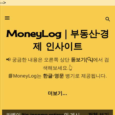
-->
기본 콘텐츠로 건너뛰기
MoneyLog｜부동산·경
제 인사이트
📢 궁금한 내용은 오른쪽 상단
돋보기(🔍)
에서 검
색해보세요.👆
📘MoneyLog는
한글·영문
병기로 제공됩니다.
더보기…
라벨이
No-income retiree
인 게시
전체 보기