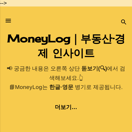
-->
기본 콘텐츠로 건너뛰기
MoneyLog｜부동산·경
제 인사이트
📢 궁금한 내용은 오른쪽 상단
돋보기(🔍)
에서 검
색해보세요.👆
📘MoneyLog는
한글·영문
병기로 제공됩니다.
더보기…