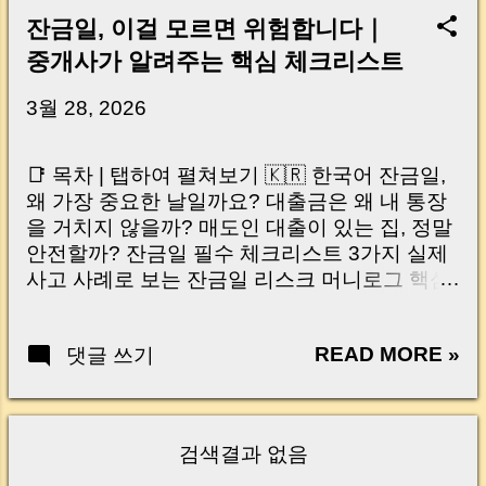
잔금일, 이걸 모르면 위험합니다｜
중개사가 알려주는 핵심 체크리스트
3월 28, 2026
📑 목차 | 탭하여 펼쳐보기 🇰🇷 한국어 잔금일,
왜 가장 중요한 날일까요? 대출금은 왜 내 통장
을 거치지 않을까? 매도인 대출이 있는 집, 정말
안전할까? 잔금일 필수 체크리스트 3가지 실제
사고 사례로 보는 잔금일 리스크 머니로그 핵심
요약 🇺🇸 English Why the Closing Day
Matters Most Why Loan Money Doesn’t Go to
READ MORE »
댓글 쓰기
Your Account Is It Safe If the Seller Has a
Loan? 3 Must-Check Items on Closing Day
Real Risks and Mistakes to Avoid MoneyLog
Key Takeaway 혹시 이런 생각 해보신 적 있으
검색결과 없음
신가요? “잔금일… 그냥 돈 보내고 끝나는 거 아