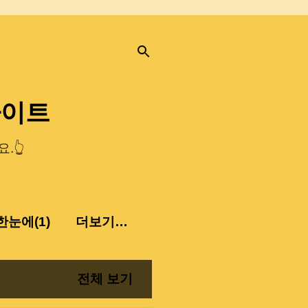
사이트
.👆
눈에(1)
더보기…
전체 보기