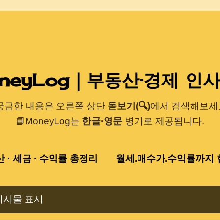
기본 콘텐츠로 건너뛰기
neyLog｜부동산·경제 인
 궁금한 내용은 오른쪽 상단
돋보기(🔍)
에서 검색해보세요
📘MoneyLog는
한글·영문
병기로 제공됩니다.
산 · 세금 · 수익률 총정리
월세.매수가.수익률까지 한
게시물 표시