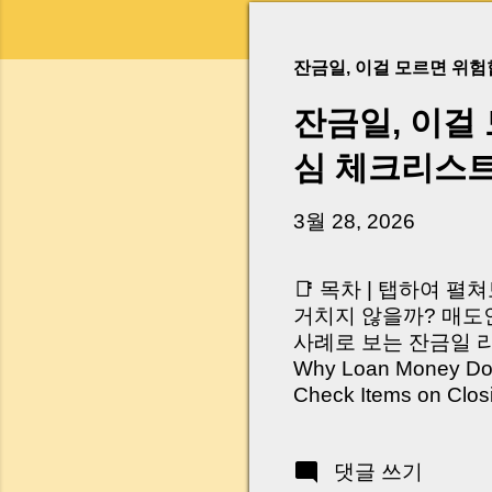
잔금일, 이걸 모르면 위
잔금일, 이걸
심 체크리스
3월 28, 2026
📑 목차 | 탭하여 펼
거치지 않을까? 매도인
사례로 보는 잔금일 리스크 
Why Loan Money Doesn
Check Items on Clo
이런 생각 해보신 적 
서 보면 전혀 그렇지 
댓글 쓰기
억 원이 한 번에 움직