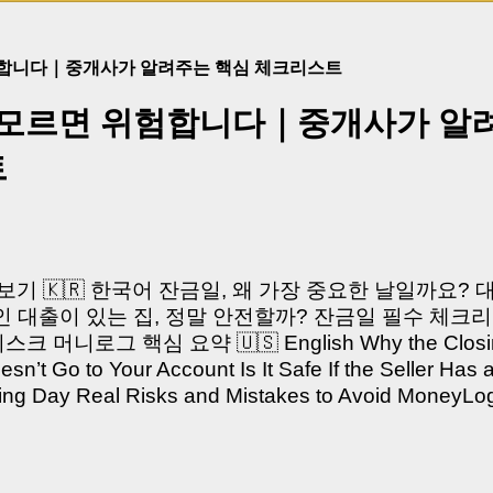
험합니다｜중개사가 알려주는 핵심 체크리스트
 모르면 위험합니다｜중개사가 알
트
쳐보기 🇰🇷 한국어 잔금일, 왜 가장 중요한 날일까요?
 대출이 있는 집, 정말 안전할까? 잔금일 필수 체크리
머니로그 핵심 요약 🇺🇸 English Why the Closing 
’t Go to Your Account Is It Safe If the Seller Has 
sing Day Real Risks and Mistakes to Avoid Money
있으신가요? “잔금일… 그냥 돈 보내고 끝나는 거 아닌
않습니다. 잔금일은 ‘서류 몇 장 처리하는 날’이 아니라,
이는 가장 긴장되는 순간 입니다. 실제로 제가 중개 