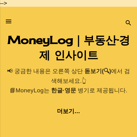
-->
기본 콘텐츠로 건너뛰기
MoneyLog｜부동산·경
제 인사이트
📢 궁금한 내용은 오른쪽 상단
돋보기(🔍)
에서 검
색해보세요.👆
📘MoneyLog는
한글·영문
병기로 제공됩니다.
더보기…