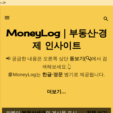
-->
기본 콘텐츠로 건너뛰기
MoneyLog｜부동산·경
제 인사이트
📢 궁금한 내용은 오른쪽 상단
돋보기(🔍)
에서 검
색해보세요.👆
📘MoneyLog는
한글·영문
병기로 제공됩니다.
더보기…
라벨이
부동산세금
인 게시물 표시
전체 보기