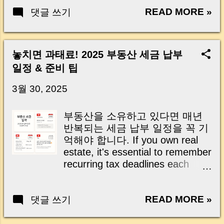
Matters Most Why Loan Money Doesn’t Go to
READ MORE »
댓글 쓰기
Your Account Is It Safe If the Seller Has a
Loan? 3 Must-Check Items on Closing Day
Real Risks and Mistakes to Avoid MoneyLog
Key Takeaway 혹시 이런 생각 해보신 적 있으
놓치면 과태료! 2025 부동산 세금 납부
신가요? “잔금일… 그냥 돈 보내고 끝나는 거 아
일정 & 준비 팁
닌가요?” 하지만 현장에서 보면 전혀 그렇지 않
습니다. 잔금일은 ‘서류 몇 장 처리하는 날’이 아
3월 30, 2025
니라, 수천만 원, 많게는 수억 원이 한 번에 움직
이는 가장 긴장되는 순간 입니다. 실제로 제가
부동산을 소유하고 있다면 매년
중개 현장에서 겪었던 일입니다. 금요일 오후 3
반복되는 세금 납부 일정을 꼭 기
시, 이체 한도에 막혀 송금이 멈췄고 그 자리에
억해야 합니다. If you own real
서 계약이 무산될 뻔한 아찔한 상황이 있었습니
estate, it's essential to remember
다. 또 어떤 분은 이렇게 말씀하십니다. “내 대출
recurring tax deadlines each
인데 왜 내 통장으로 안 들어오죠?” “매도인이 대
year. 특히 2025년에는 부동산 시
출 안 갚고 도망가면 어떡하죠?” 이 모든 불안,
장 변동과 더불어 세금 정책에도
사실은 ‘구조’를 몰라서 생기는 걱정입니다. 그래
READ MORE »
댓글 쓰기
변화가 있을 수 있어, 미리 일정을
서 오늘은 잔금일에 실제로 돈이 어떻게 움직이
체크하고 준비하는 것이 자산을
는지, 왜 사고가 나는지, 그리고 무엇을 꼭 준비
지키는 첫걸음입니다. In 2025,