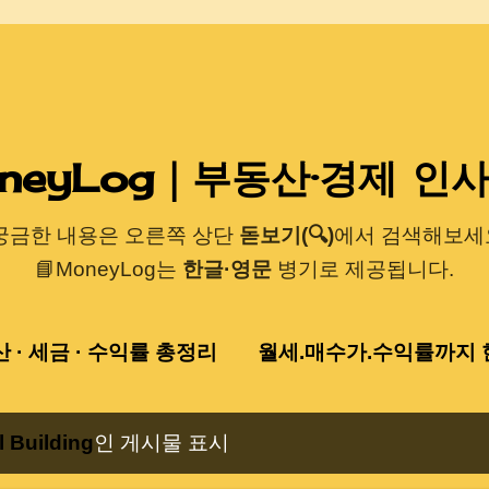
기본 콘텐츠로 건너뛰기
neyLog｜부동산·경제 인
 궁금한 내용은 오른쪽 상단
돋보기(🔍)
에서 검색해보세요
📘MoneyLog는
한글·영문
병기로 제공됩니다.
산 · 세금 · 수익률 총정리
월세.매수가.수익률까지 한
 Building
인 게시물 표시