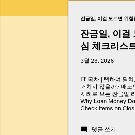
잔금일, 이걸 모르면 위
잔금일, 이걸
심 체크리스
3월 28, 2026
📑 목차 | 탭하여 펼
거치지 않을까? 매도인
사례로 보는 잔금일 리스크 
Why Loan Money Doesn
Check Items on Clo
이런 생각 해보신 적 
서 보면 전혀 그렇지 
댓글 쓰기
억 원이 한 번에 움직