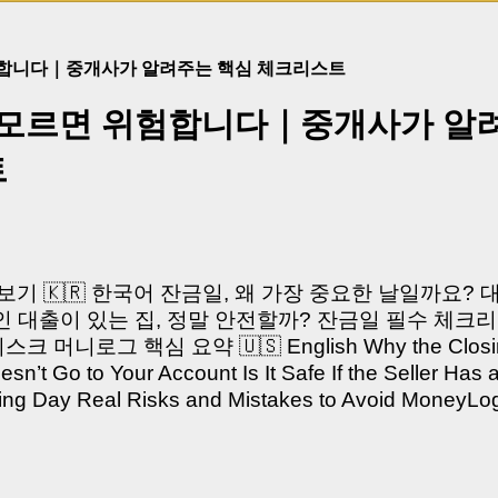
험합니다｜중개사가 알려주는 핵심 체크리스트
 모르면 위험합니다｜중개사가 알
트
쳐보기 🇰🇷 한국어 잔금일, 왜 가장 중요한 날일까요?
 대출이 있는 집, 정말 안전할까? 잔금일 필수 체크리
머니로그 핵심 요약 🇺🇸 English Why the Closing 
’t Go to Your Account Is It Safe If the Seller Has 
sing Day Real Risks and Mistakes to Avoid Money
있으신가요? “잔금일… 그냥 돈 보내고 끝나는 거 아닌
않습니다. 잔금일은 ‘서류 몇 장 처리하는 날’이 아니라,
이는 가장 긴장되는 순간 입니다. 실제로 제가 중개 