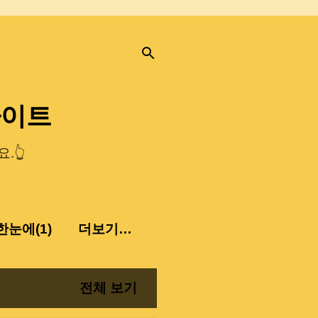
사이트
.👆
눈에(1)
더보기…
전체 보기