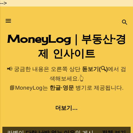
-->
기본 콘텐츠로 건너뛰기
MoneyLog｜부동산·경
제 인사이트
📢 궁금한 내용은 오른쪽 상단
돋보기(🔍)
에서 검
색해보세요.👆
📘MoneyLog는
한글·영문
병기로 제공됩니다.
더보기…
라벨이
다락 난방 없는 이유
인 게시
전체 보기