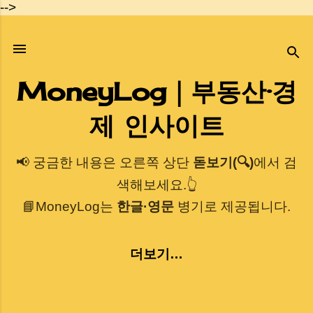
-->
기본 콘텐츠로 건너뛰기
MoneyLog｜부동산·경
제 인사이트
📢 궁금한 내용은 오른쪽 상단
돋보기(🔍)
에서 검
색해보세요.👆
📘MoneyLog는
한글·영문
병기로 제공됩니다.
더보기…