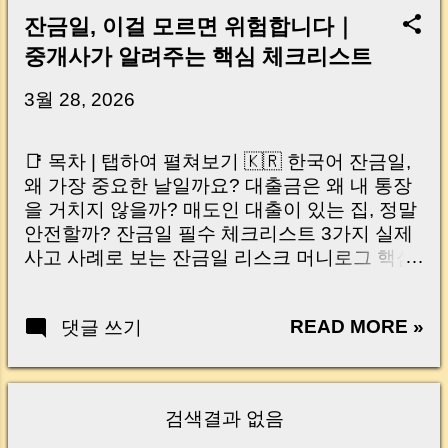
잔금일, 이걸 모르면 위험합니다｜
중개사가 알려주는 핵심 체크리스트
3월 28, 2026
📑 목차 | 탭하여 펼쳐보기 🇰🇷 한국어 잔금일,
왜 가장 중요한 날일까요? 대출금은 왜 내 통장
을 거치지 않을까? 매도인 대출이 있는 집, 정말
안전할까? 잔금일 필수 체크리스트 3가지 실제
사고 사례로 보는 잔금일 리스크 머니로그 핵심
요약 🇺🇸 English Why the Closing Day
Matters Most Why Loan Money Doesn’t Go to
READ MORE »
댓글 쓰기
Your Account Is It Safe If the Seller Has a
Loan? 3 Must-Check Items on Closing Day
Real Risks and Mistakes to Avoid MoneyLog
Key Takeaway 혹시 이런 생각 해보신 적 있으
검색결과 없음
신가요? “잔금일… 그냥 돈 보내고 끝나는 거 아