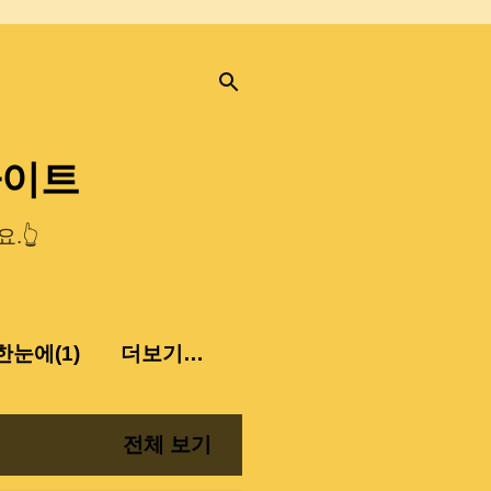
사이트
.👆
눈에(1)
더보기…
전체 보기