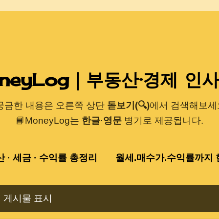
기본 콘텐츠로 건너뛰기
neyLog｜부동산·경제 인
 궁금한 내용은 오른쪽 상단
돋보기(🔍)
에서 검색해보세요
📘MoneyLog는
한글·영문
병기로 제공됩니다.
산 · 세금 · 수익률 총정리
월세.매수가.수익률까지 한
 게시물 표시