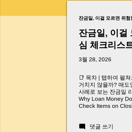
잔금일, 이걸 모르면 위
잔금일, 이걸
심 체크리스
3월 28, 2026
📑 목차 | 탭하여 펼
거치지 않을까? 매도인
사례로 보는 잔금일 리스크 
Why Loan Money Doesn
Check Items on Clo
이런 생각 해보신 적 
서 보면 전혀 그렇지 
댓글 쓰기
억 원이 한 번에 움직