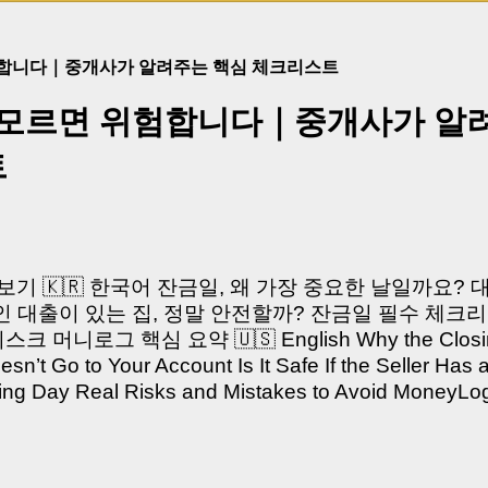
험합니다｜중개사가 알려주는 핵심 체크리스트
 모르면 위험합니다｜중개사가 알
트
쳐보기 🇰🇷 한국어 잔금일, 왜 가장 중요한 날일까요?
 대출이 있는 집, 정말 안전할까? 잔금일 필수 체크리
머니로그 핵심 요약 🇺🇸 English Why the Closing 
’t Go to Your Account Is It Safe If the Seller Has 
sing Day Real Risks and Mistakes to Avoid Money
있으신가요? “잔금일… 그냥 돈 보내고 끝나는 거 아닌
않습니다. 잔금일은 ‘서류 몇 장 처리하는 날’이 아니라,
이는 가장 긴장되는 순간 입니다. 실제로 제가 중개 